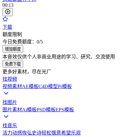
00:13
下载
额度限制
今日免费额度：
0
/
5
增加额度
本音效仅供个人非商业用途的学习、研究、交流使用
免费下载
更多好素材，尽在光厂
找视频
视频素材
AE模板
C4D模型
Pr模板
找图片
图片素材
Ai模板
PSD模板
EPS模板
找音乐
活力动感
恢弘史诗
轻松惬意
希望乐观