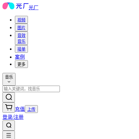
光厂
视频
图片
音效
音乐
接单
案例
更多
音乐
充值
上传
登录/注册