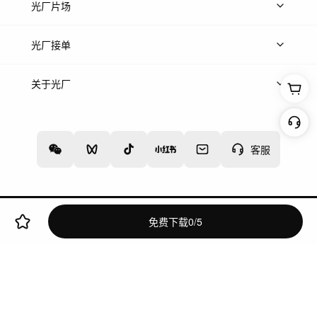
热门音乐
免费音效
热门歌单
立即入驻
光厂片场
上传案例
AI找镜头
片场榜单
精选案例
光厂接单
上架服务
热门服务
创作人
关于光厂
关于我们
诚聘英才
帮助中心
权责声明
客服
增值电信业务经营许可证：川B2-20160192
蜀ICP备12020238号-4
免费下载
0
/
5
网络文化经营许可证
违法和不良信息举报中心
切换到电脑版