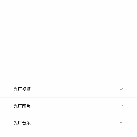
光厂视频
上传视频
精品视频
精选专辑
免费素材
光厂图片
上传图片
精品图片
光厂音乐