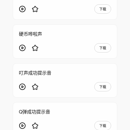
下载
硬币哗啦声
下载
叮声成功提示音
下载
Q弹成功提示音
下载