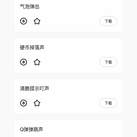
气泡弹出
下载
硬币掉落声
下载
清脆提示叮声
下载
Q弹弹跳声