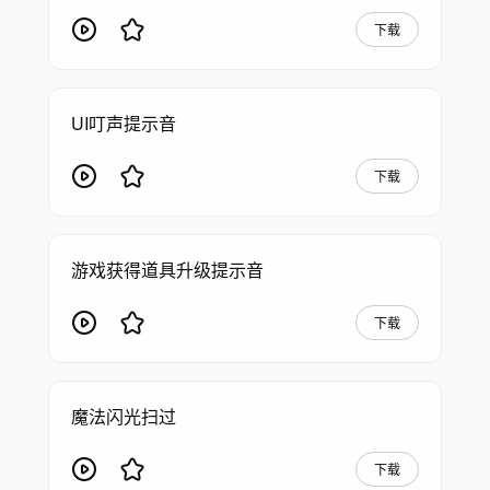
下载
UI叮声提示音
下载
游戏获得道具升级提示音
下载
魔法闪光扫过
下载