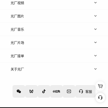
光厂视频
上传视频
精品视频
精选专辑
免费素材
光厂图片
上传图片
精品图片
光厂音乐
热门音乐
免费音效
热门歌单
立即入驻
光厂片场
上传案例
AI找镜头
片场榜单
精选案例
光厂接单
上架服务
热门服务
创作人
关于光厂
关于我们
诚聘英才
帮助中心
权责声明
客服