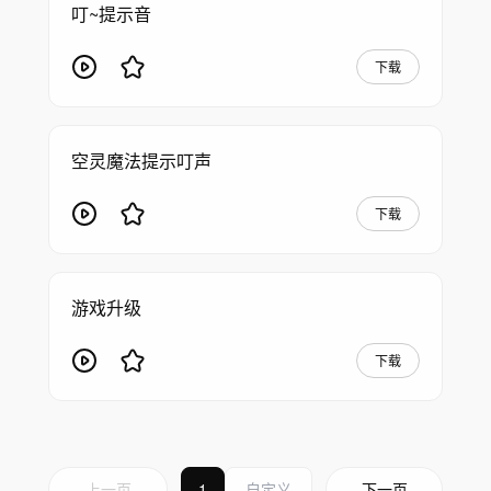
叮~提示音
下载
空灵魔法提示叮声
下载
游戏升级
下载
上一页
1
下一页