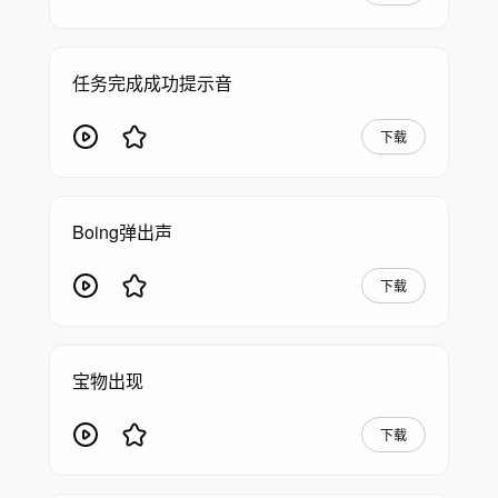
任务完成成功提示音
下载
Boing弹出声
下载
宝物出现
下载