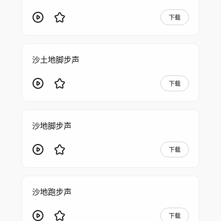
下载
沙土地脚步声
下载
沙地脚步声
下载
沙地跑步声
下载