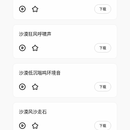
下载
沙漠狂风呼啸声
下载
沙漠低沉嗡鸣环境音
下载
沙漠风沙走石
下载