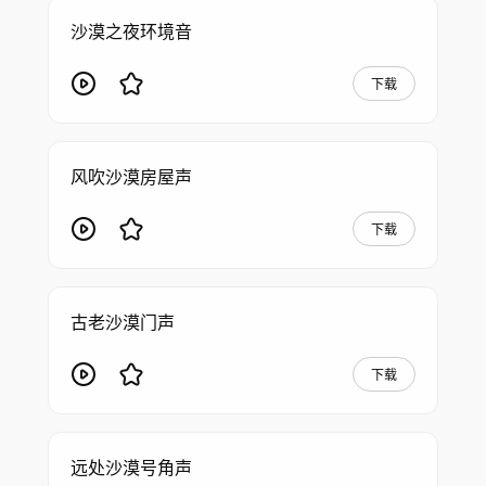
沙漠之夜环境音
下载
风吹沙漠房屋声
下载
古老沙漠门声
下载
远处沙漠号角声