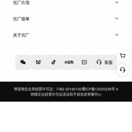
热门音乐
免费音效
热门歌单
立即入驻
光厂片场
上传案例
AI找镜头
片场榜单
精选案例
光厂接单
上架服务
热门服务
创作人
关于光厂
关于我们
诚聘英才
帮助中心
权责声明
客服
增值电信业务经营许可证：川B2-20160192
蜀ICP备12020238号-4
网络文化经营许可证
违法和不良信息举报中心
切换到电脑版