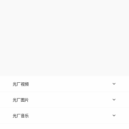
光厂视频
上传视频
精品视频
精选专辑
免费素材
光厂图片
上传图片
精品图片
光厂音乐