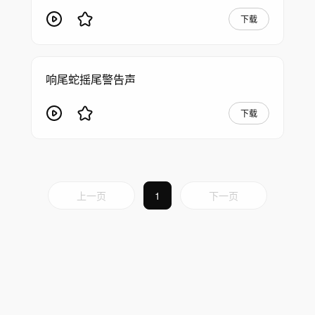
下载
响尾蛇摇尾警告声
下载
上一页
1
下一页