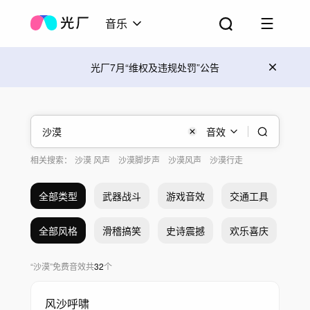
音乐
光厂7月“维权及违规处罚”公告
音效
相关搜索：
沙漠 风声
沙漠脚步声
沙漠风声
沙漠行走
骆驼 沙漠
沙漠风
沙漠 风
沙漠环境音
沙漠背景音
全部类型
武器战斗
游戏音效
交通工具
人
全部风格
滑稽搞笑
史诗震撼
欢乐喜庆
神
“
沙漠
”
免费音效
共
32
个
风沙呼啸