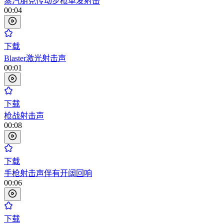
蒸汽朋克传动步枪单发射击
00:04
下载
Blaster激光射击声
00:01
下载
枪战射击声
00:08
下载
手枪射击声伴有开阔回响
00:06
下载