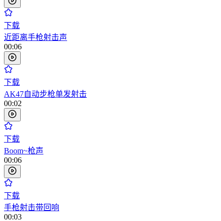
下载
近距离手枪射击声
00:06
下载
AK47自动步枪单发射击
00:02
下载
Boom~枪声
00:06
下载
手枪射击带回响
00:03