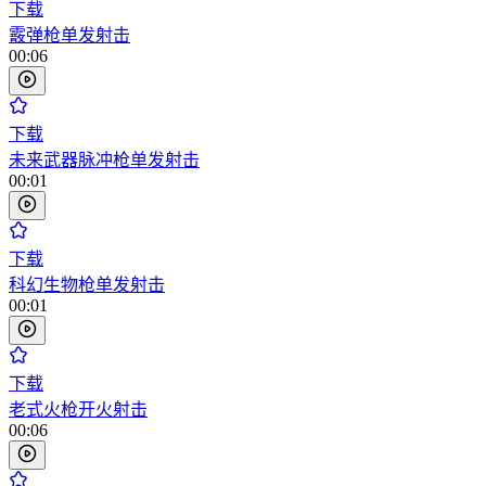
下载
霰弹枪单发射击
00:06
下载
未来武器脉冲枪单发射击
00:01
下载
科幻生物枪单发射击
00:01
下载
老式火枪开火射击
00:06