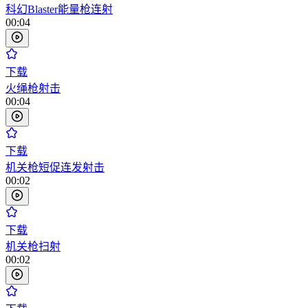
科幻Blaster能量枪连射
00:04
下载
火绳枪射击
00:04
下载
机关枪短促连发射击
00:02
下载
机关枪扫射
00:02