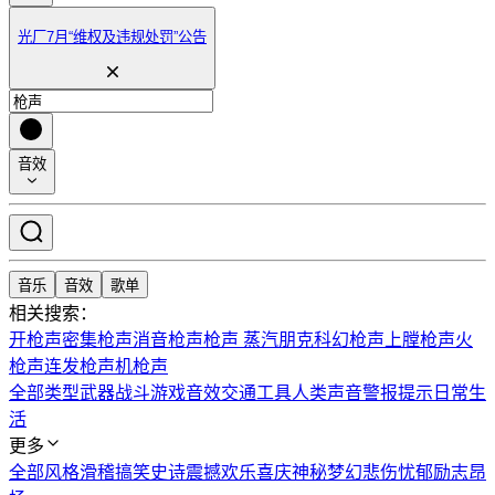
光厂7月“维权及违规处罚”公告
音效
音乐
音效
歌单
相关搜索：
开枪声
密集枪声
消音枪声
枪声 蒸汽朋克
科幻枪声
上膛枪声
火
枪声
连发枪声
机枪声
全部类型
武器战斗
游戏音效
交通工具
人类声音
警报提示
日常生
活
更多
全部风格
滑稽搞笑
史诗震撼
欢乐喜庆
神秘梦幻
悲伤忧郁
励志昂