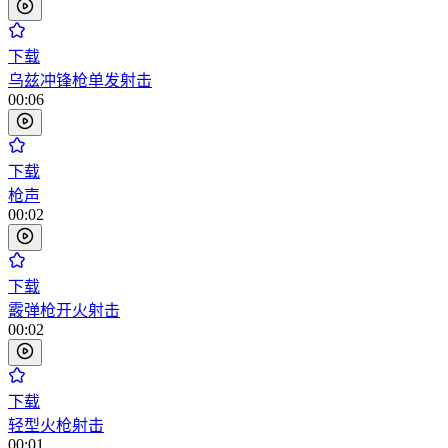
下载
乌兹冲锋枪单发射击
00:06
下载
枪声
00:02
下载
霰弹枪开火射击
00:02
下载
轻型火枪射击
00:01