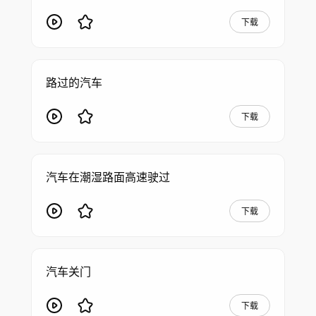
下载
路过的汽车
下载
汽车在潮湿路面高速驶过
下载
汽车关门
下载