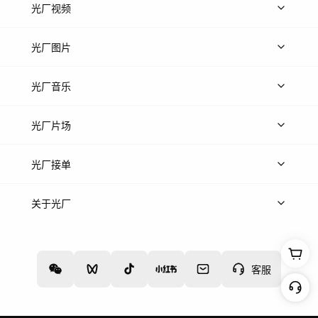
光厂视频
上传视频
精品视频
精选专辑
免费素材
光厂图片
上传图片
精品图片
光厂音乐
热门音乐
免费音效
热门歌单
立即入驻
光厂片场
上传案例
AI找镜头
片场榜单
精选案例
光厂接单
上架服务
热门服务
创作人
关于光厂
关于我们
诚聘英才
帮助中心
权责声明
客服