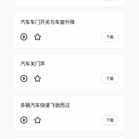
汽车车门开关与车窗升降
下载
汽车关门声
下载
多辆汽车快速飞驰而过
下载