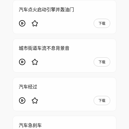
汽车点火启动引擎并轰油门
下载
城市街道车流不息背景音
下载
汽车经过
下载
汽车急刹车