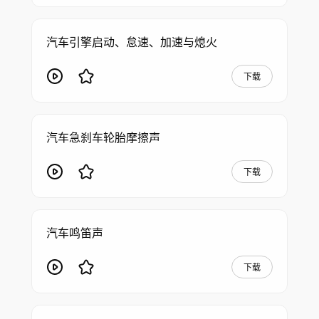
汽车引擎启动、怠速、加速与熄火
下载
汽车急刹车轮胎摩擦声
下载
汽车鸣笛声
下载