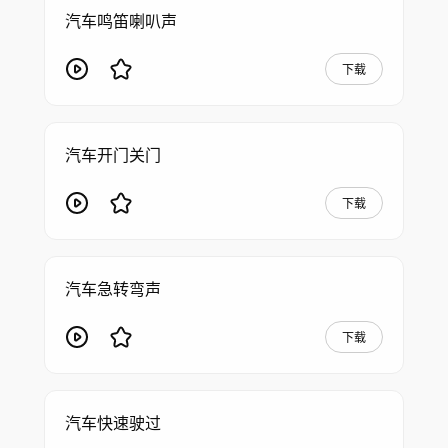
汽车鸣笛喇叭声
下载
汽车开门关门
下载
汽车急转弯声
下载
汽车快速驶过