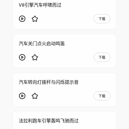
V8引擎汽车呼啸而过
下载
汽车关门点火启动鸣笛
下载
汽车转向灯拨杆与闪烁提示音
下载
法拉利跑车引擎轰鸣飞驰而过