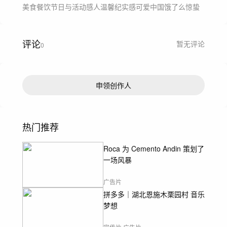
方习俗为创意点，以祖孙二人为主人公，呈现一场春日虫
美食餐饮
节日与活动
感人温馨
纪实感
可爱
中国
饿了么
惊蛰
菜宴，鼓励受众在万物复苏之际勇敢开启生活中的新尝
试。

饿了么以惊蛰吃虫为切入点，解释惊蛰名字的寓意、展示
评论
暂无评论
0
昆虫美食。小男孩从害怕昆虫到勇敢吃虫、尝到了昆虫的
美味，示意我们要勇敢尝试生活中的未知事物。春雷响、
万物长，在生机盎然的春日，饿了么推出节气广告片、期
望大家新的一年勇敢地去尝试新鲜事物，美好可能就藏在
申领创作人
其中。传递品牌理念——惊蛰吃吃虫、今年不会怂。
热门推荐
Roca 为 Cemento Andin 策划了
一场风暴
广告片
拼多多｜湖北恩施木栗园村 音乐
梦想