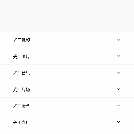
光厂视频
上传视频
精品视频
精选专辑
免费素材
光厂图片
上传图片
精品图片
光厂音乐
热门音乐
免费音效
热门歌单
立即入驻
光厂片场
上传案例
AI找镜头
片场榜单
精选案例
光厂接单
上架服务
热门服务
创作人
关于光厂