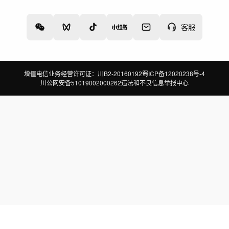
关于我们
诚聘英才
帮助中心
权责声明
客服
增值电信业务经营许可证：川B2-20160192
蜀ICP备12020238号-4
川公网安备51019002000262
违法和不良信息举报中心