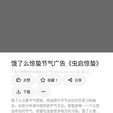
饿了么惊蛰节气广告《虫启惊蛰》
广告片
剧情短片
46
播放
18人气
2024-09-19 16:21
点赞
收藏
1
分享
下载
饿了么注重节气营销，将品牌与节气对应的饮食习俗融
合，向受众传递中国传统节气文化。惊蛰是唯一一个以昆
虫命名的节气，惊蛰吃虫是很多地方的习俗。饿了么借地