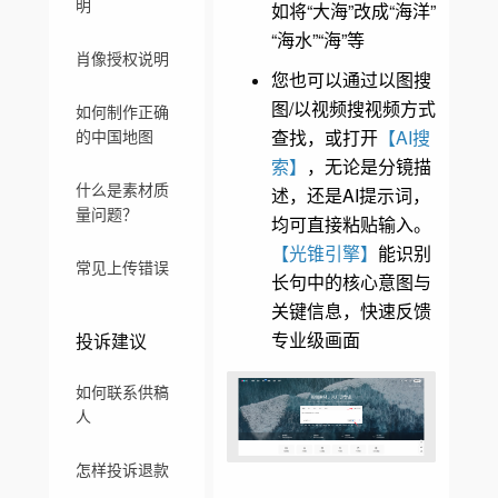
明
如将“大海”改成“海洋”
“海水”“海”等
肖像授权说明
您也可以通过以图搜
图/以视频搜视频方式
如何制作正确
查找，或打开
【AI搜
的中国地图
索】
，无论是分镜描
什么是素材质
述，还是AI提示词，
量问题？
均可直接粘贴输入。
【光锥引擎】
能识别
常见上传错误
长句中的核心意图与
关键信息，快速反馈
专业级画面
投诉建议
如何联系供稿
人
怎样投诉退款