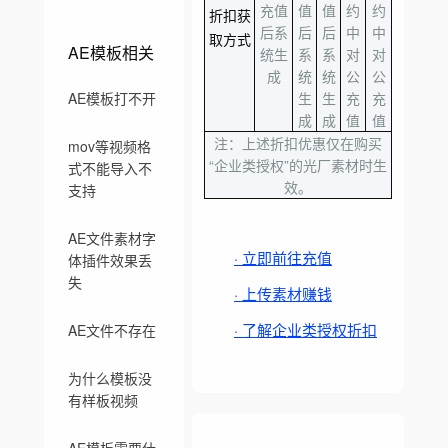
充值
值
值
约
约
折扣获
后系
后
后
中
中
取方式
AE模板相关
统生
系
系
对
对
成
统
统
公
公
生
生
充
充
AE模板打不开
成
成
值
值
注：上述折扣优惠仅在购买
mov等视频格
“企业类授权”的光厂素材时生
式不能导入不
效。
支持
AE文件素材字
· 立即前往充值
体插件效果丢
失
· 上传素材赚钱
· 了解企业类授权折扣
AE文件不存在
为什么模板没
有样板视频