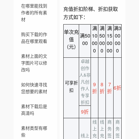
在哪里能找到
充值折扣阶梯、折扣获取
作者的所有素
方式如下：
材
满
满
满
满3
单次充
购买下载的作
满50
10
50
15
00
值
品在哪里观看
00
00
00
00
00
（元）
0
0
00
0
素材上面的文
卓越
字图片可以修
创作
改吗
人&非
凡创
可享折
9
8
7
如何快速寻找
6折
作人
扣
折
折
折
您想要的素材
专享
折扣
素材下载后是
9折
高清吗
线
线
商
商
素材类型有哪
上
上
务
务
些
线上
充
充
签
签