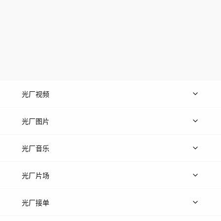
光厂视频
上传视频
精品视频
精选专辑
免费素材
光厂图片
上传图片
精品图片
光厂音乐
热门音乐
免费音效
热门歌单
立即入驻
光厂片场
上传案例
AI找镜头
片场榜单
精选案例
光厂接单