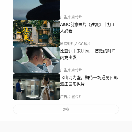
广告片,宣传片
AIGC创意短片《往复》｜打工
人必看
剧情短片,AIGC短片
比亚迪｜宋Ultra 一首歌的时间
闪充出发
广告片,宣传片
《山河为盏，期待一场遇见》郎
酒庄园形象片
广告片,宣传片
更多