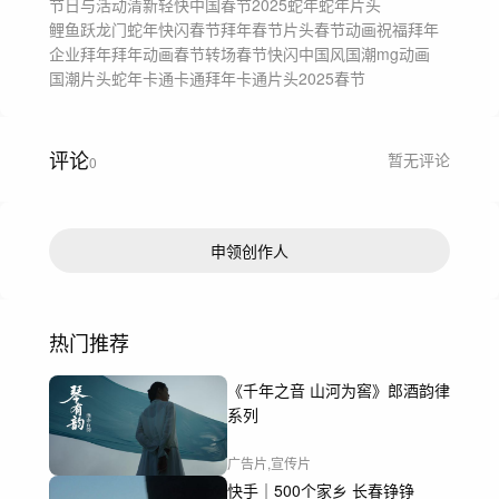
节日与活动
清新轻快
中国
春节
2025蛇年
蛇年片头
鲤鱼跃龙门
蛇年快闪
春节拜年
春节片头
春节动画
祝福拜年
企业拜年
拜年动画
春节转场
春节快闪
中国风
国潮mg动画
国潮片头
蛇年卡通
卡通拜年
卡通片头
2025春节
评论
暂无评论
0
申领创作人
热门推荐
《千年之音 山河为窖》郎酒韵律
系列
广告片,宣传片
快手｜500个家乡 长春铮铮