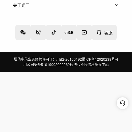
上架服务
热门服务
创作人
关于光厂
关于我们
诚聘英才
帮助中心
权责声明
客服
增值电信业务经营许可证：川B2-20160192
蜀ICP备12020238号-4
川公网安备51019002000262
违法和不良信息举报中心