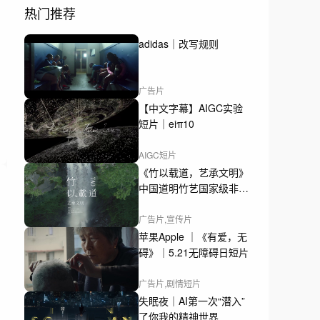
热门推荐
adidas｜改写规则
广告片
【中文字幕】AIGC实验
短片｜eiπ10
AIGC短片
《竹以载道，艺承文明》
中国道明竹艺国家级非遗
形象影片
广告片,宣传片
苹果Apple ｜《有爱，无
碍》｜5.21无障碍日短片
广告片,剧情短片
失眠夜｜AI第一次“潜入”
了你我的精神世界