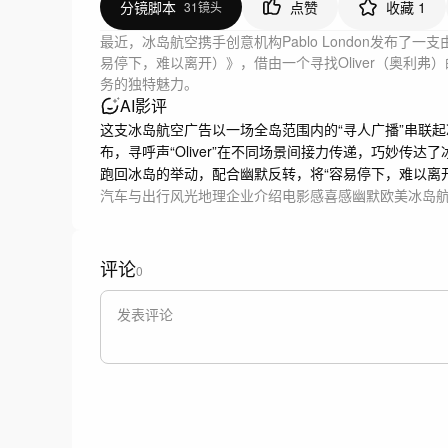
分镜脚本
点赞
收藏
1
31镜头
最近，冰岛航空携手创意机构Pablo London发布了一支由制作公司
易停下，难以离开）》，借由一个寻找Oliver（奥利
务的独特魅力。
AI影评
这支冰岛航空广告以一场全岛范围内的“寻人广播”串联
布，寻呼声“Oliver”在不同场景间接力传递，巧妙传达
跑回冰岛的举动，配合幽默反转，将“容易停下，难以离
汽车与出行
风光地理
企业介绍
电影感
喜感幽默
欧美
冰岛
评论
0