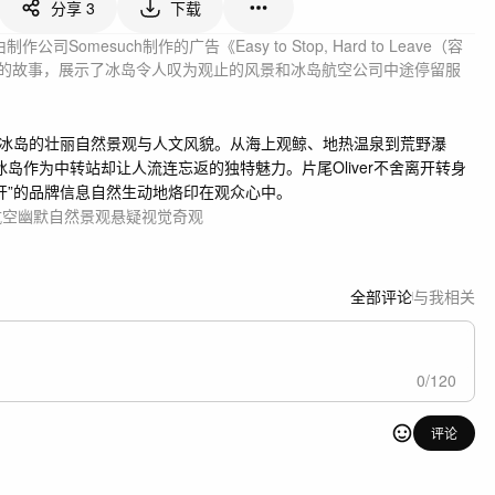
分享
3
下载
Somesuch制作的广告《Easy to Stop, Hard to Leave（容
弗）的故事，展示了冰岛令人叹为观止的风景和冰岛航空公司中途停留服
起冰岛的壮丽自然景观与人文风貌。从海上观鲸、地热温泉到荒野瀑
了冰岛作为中转站却让人流连忘返的独特魅力。片尾Oliver不舍离开转身
开”的品牌信息自然生动地烙印在观众心中。
航空
幽默
自然景观
悬疑
视觉奇观
全部评论
与我相关
0
/
120
评论