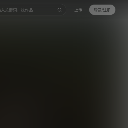
上传
登录/注册
0:00
/
1:23
倍速
高清
截取