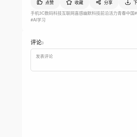
点赞
收藏
分享
手机3C数码
科技互联网
喜感幽默
科技前沿
活力青春
中国
#AI学习
评论
0