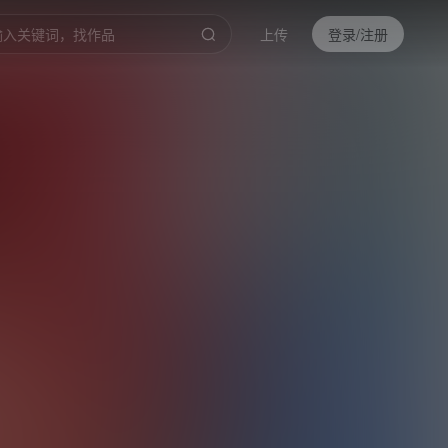
上传
登录/注册
0:00
/
0:37
倍速
高清
截取