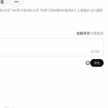
下载
#科大讯飞AI学习机
#科大讯飞
#学习机
#哪吒
#敖丙
#人工智能
#1对1辅导
全部评论
与我相关
0
/
120
评论