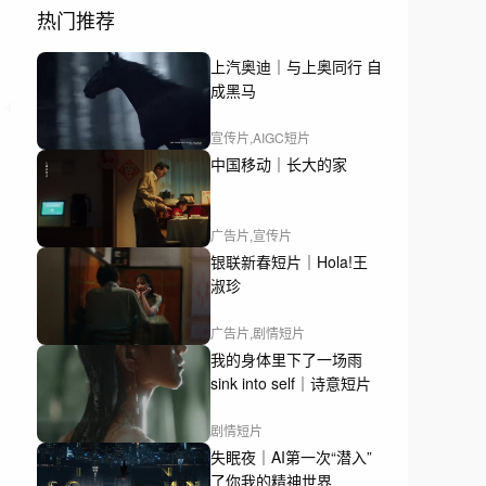
热门推荐
上汽奥迪｜与上奥同行 自
成黑马
宣传片,AIGC短片
中国移动｜长大的家
广告片,宣传片
银联新春短片｜Hola!王
淑珍
广告片,剧情短片
我的身体里下了一场雨
sink into self｜诗意短片
剧情短片
失眠夜｜AI第一次“潜入”
了你我的精神世界