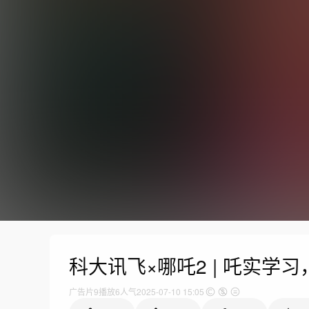
科大讯飞×哪吒2 | 吒实学
广告片
9
播放
6人气
2025-07-10 15:05