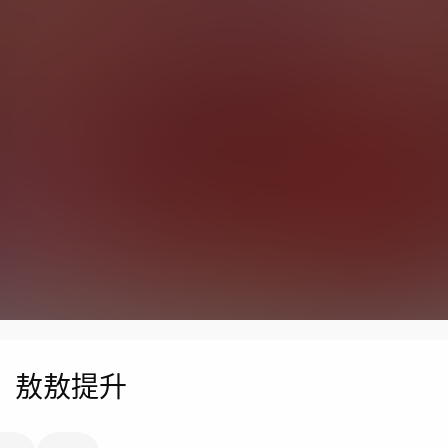
习，敖敖提升