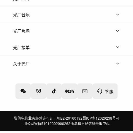
上传图片
精品图片
光厂音乐
热门音乐
免费音效
热门歌单
立即入驻
光厂片场
上传案例
AI找镜头
片场榜单
精选案例
光厂接单
上架服务
热门服务
创作人
关于光厂
关于我们
诚聘英才
帮助中心
权责声明
客服
增值电信业务经营许可证：川B2-20160192
蜀ICP备12020238号-4
川公网安备51019002000262
违法和不良信息举报中心