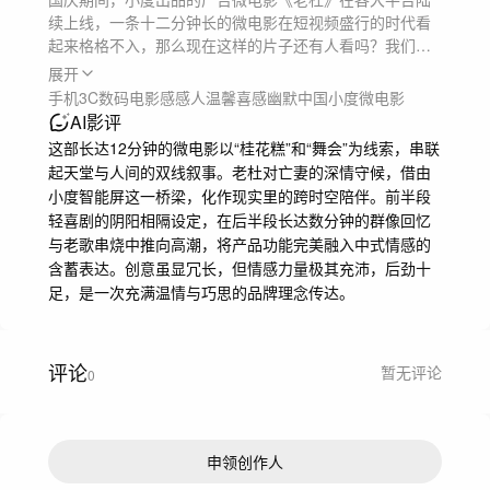
续上线，一条十二分钟长的微电影在短视频盛行的时代看
起来格格不入，那么现在这样的片子还有人看吗？我们又
为什么还是经过两年的努力将它展现给大家呢？

展开
手机3C数码
电影感
感人温馨
喜感幽默
中国
小度
微电影
时间倒回2020年9月，那时《左右》刚刚出街，狗血剧情
AI影评
在上映后效果不错，客户紧接着发来另一款产品，小度智
这部长达12分钟的微电影以“桂花糕”和“舞会”为线索，串联
能屏的Brief，是一个偏送礼场景的产品TVC，在完成既定
起天堂与人间的双线叙事。老杜对亡妻的深情守候，借由
任务的过程中，《老杜》的故事诞生了，我们忽然看到了
小度智能屏这一桥梁，化作现实里的跨时空陪伴。前半段
另一种除了展现功能之外，去诠释“陪伴”概念的方式，并且
轻喜剧的阴阳相隔设定，在后半段长达数分钟的群像回忆
这个故事可以展现人工智能和人类情感之间更多的内涵，
与老歌串烧中推向高潮，将产品功能完美融入中式情感的
也是对小度品牌理念的一次深入解读。正如我们自己常开
含蓄表达。创意虽显冗长，但情感力量极其充沛，后劲十
玩笑说的，这是一个名符其实的“爱”“死”“机”的故事。
足，是一次充满温情与巧思的品牌理念传达。
评论
暂无评论
0
申领创作人