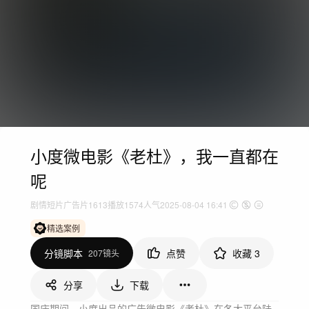
小度微电影《老杜》，我一直都在
呢
剧情短片
广告片
1613
播放
1574人气
2025-08-04 16:41
精选案例
分镜脚本
点赞
收藏
3
207镜头
分享
下载
国庆期间，小度出品的广告微电影《老杜》在各大平台陆