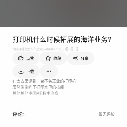
打印机什么时候拓展的海洋业务?
动画
4
播放
2人气
2025-09-04 13:50
点赞
收藏
分享
下载
在太古里逮到一台不务正业的打印机

居然偷偷练了打印水母的技能
其他
其他
中国
MR
数字治愈
评论
暂无评论
0