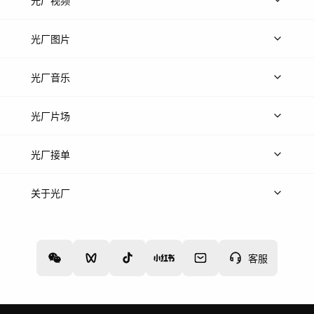
光厂视频
上传视频
精品视频
精选专辑
免费素材
光厂图片
上传图片
精品图片
光厂音乐
热门音乐
免费音效
热门歌单
立即入驻
光厂片场
上传案例
AI找镜头
片场榜单
精选案例
光厂接单
上架服务
热门服务
创作人
关于光厂
关于我们
诚聘英才
帮助中心
权责声明
客服