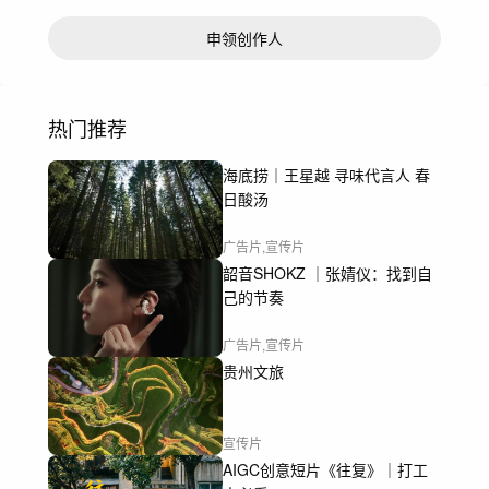
申领创作人
热门推荐
海底捞｜王星越 寻味代言人 春
日酸汤
广告片,宣传片
韶音SHOKZ ｜张婧仪：找到自
己的节奏
广告片,宣传片
贵州文旅
宣传片
AIGC创意短片《往复》｜打工