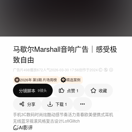
马歇尔Marshall音响广告｜感受极
致自由
广告片
498
播放
672人气
2026-03-30 17:56
创作于2024
2026年·第3期·片场周榜
精选案例
分镜脚本
点赞
1
收藏
9镜头
分享
下载
1
手机3C数码
时尚炫酷
动感节奏
活力青春
欧美
便携式耳机
无线蓝牙
摇滚风格
复古设计
Lofi
Glitch
AI影评