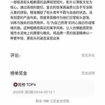
一部极具街头粗粝感的品牌视觉短片。影片以滑板文化为
核心，通过高频的跳切、复古的低保真画质以及手写涂鸦
元素的拼贴，精准捕捉了街头青年不羁与自由的状态。没
有刻意的产品叫卖，而是将音箱作为他们日常街头游荡、
训练与独处的自然陪伴，与“为自己而滑”的内心独白形成情
绪共振。这种粗糙而真实的美学风格，让人仿佛能感受到
城市水泥地上的摩擦与晚风，将品牌一贯的摇滚精神以一
种更年轻、更街头的姿态呈现出来
评论
暂无评论
0
榜单奖金
奖金说明
周榜
·TOP
4
2026年·第3期·05/04-05/10
剩余
100
元奖金未领取