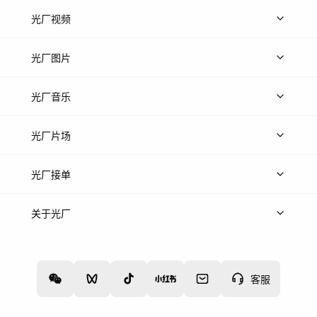
光厂视频
上传视频
精品视频
精选专辑
免费素材
光厂图片
上传图片
精品图片
光厂音乐
热门音乐
免费音效
热门歌单
立即入驻
光厂片场
上传案例
AI找镜头
片场榜单
精选案例
光厂接单
上架服务
热门服务
创作人
关于光厂
关于我们
诚聘英才
帮助中心
权责声明
客服