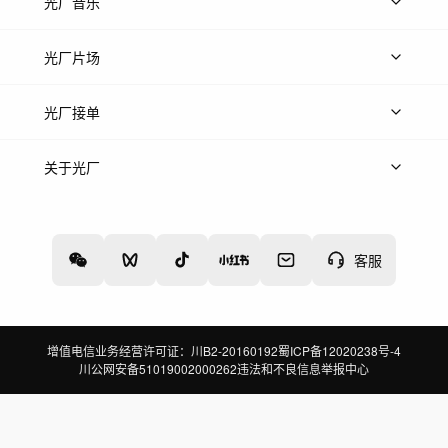
上传图片
精品图片
光厂音乐
热门音乐
免费音效
热门歌单
立即入驻
光厂片场
上传案例
AI找镜头
片场榜单
精选案例
光厂接单
上架服务
热门服务
创作人
关于光厂
关于我们
诚聘英才
帮助中心
权责声明
客服
增值电信业务经营许可证：川B2-20160192
蜀ICP备12020238号-4
川公网安备51019002000262
违法和不良信息举报中心