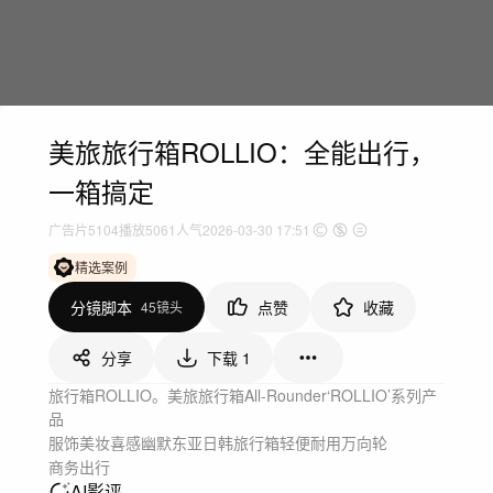
美旅旅行箱ROLLIO：全能出行，
一箱搞定
广告片
5104
播放
5061人气
2026-03-30 17:51
精选案例
分镜脚本
点赞
收藏
45镜头
分享
下载
1
旅行箱ROLLIO。美旅旅行箱All-Rounder‘ROLLIO’系列产
品
服饰美妆
喜感幽默
东亚日韩
旅行箱
轻便耐用
万向轮
商务出行
AI影评