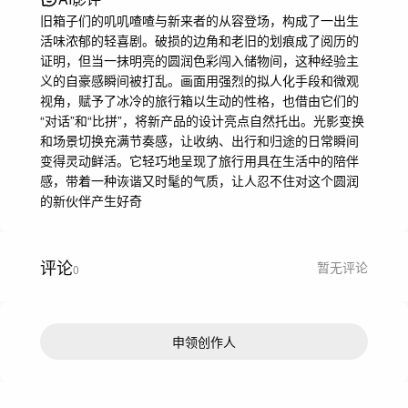
旧箱子们的叽叽喳喳与新来者的从容登场，构成了一出生
活味浓郁的轻喜剧。破损的边角和老旧的划痕成了阅历的
证明，但当一抹明亮的圆润色彩闯入储物间，这种经验主
义的自豪感瞬间被打乱。画面用强烈的拟人化手段和微观
视角，赋予了冰冷的旅行箱以生动的性格，也借由它们的
“对话”和“比拼”，将新产品的设计亮点自然托出。光影变换
和场景切换充满节奏感，让收纳、出行和归途的日常瞬间
变得灵动鲜活。它轻巧地呈现了旅行用具在生活中的陪伴
感，带着一种诙谐又时髦的气质，让人忍不住对这个圆润
的新伙伴产生好奇
评论
暂无评论
0
申领创作人