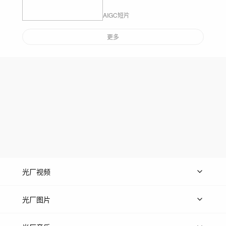
AIGC短片
更多
光厂视频
上传视频
精品视频
精选专辑
免费素材
光厂图片