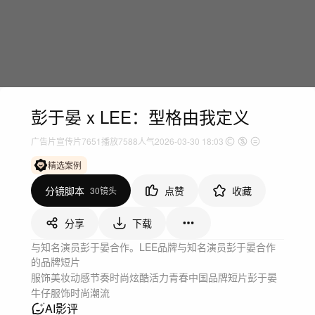
彭于晏 x LEE：型格由我定义
广告片
宣传片
7651
播放
7588人气
2026-03-30 18:03
精选案例
分镜脚本
点赞
收藏
30镜头
分享
下载
与知名演员彭于晏合作。LEE品牌与知名演员彭于晏合作
的品牌短片
服饰美妆
动感节奏
时尚炫酷
活力青春
中国
品牌短片
彭于晏
牛仔服饰
时尚潮流
AI影评