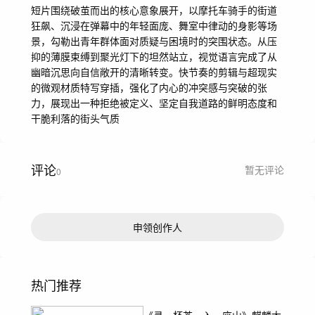
短片围绕破茧而出的核心意象展开，以摩托车骑手的街道
狂飙、沉浸在弹幕中的年轻面庞、舞室中律动的身影等场
景，勾勒出青年群体面对质疑与困境时的突围状态。从压
抑的薄膜束缚到聚光灯下的坦然站立，视觉语言完成了从
幽暗沉思向自信敞开的清晰转变。快节奏的剪辑与超现实
的微观材质特写穿插，强化了内心的冲突感与突破的张
力，展现出一种拒绝被定义、坚定自我道路的鲜明态度和
干脆利落的街头气质
评论
暂无评论
0
申领创作人
热门推荐