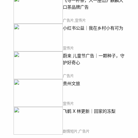
《寻一杯茶，入一座山》麒麟大
口茶品牌广告
广告片,宣传片
小红书公益｜我在乡村小有可为
宣传片
蔚来 儿童节广告｜一颗种子，守
护好奇心
广告片
贵州文旅
宣传片
飞鹤 X 林更新｜回家的冻梨
剧情短片,广告片