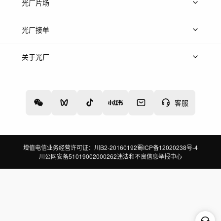
热门音乐
免费音效
热门歌单
立即入驻
光厂片场
上传案例
AI找镜头
片场榜单
精选案例
光厂接单
上架服务
热门服务
创作人
关于光厂
关于我们
诚聘英才
帮助中心
权责声明
客服
增值电信业务经营许可证：川B2-20160192
蜀ICP备12020238号-4
川公网安备51019002000262
违法和不良信息举报中心