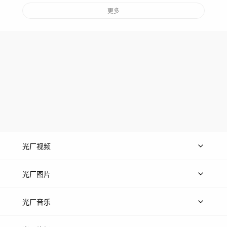
更多
光厂视频
上传视频
精品视频
精选专辑
免费素材
光厂图片
上传图片
精品图片
光厂音乐