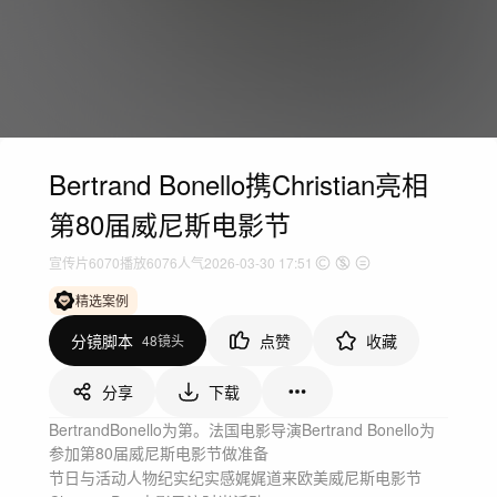
Bertrand Bonello携Christian亮相
第80届威尼斯电影节
宣传片
6070
播放
6076人气
2026-03-30 17:51
精选案例
分镜脚本
点赞
收藏
48镜头
分享
下载
BertrandBonello为第。法国电影导演Bertrand Bonello为
参加第80届威尼斯电影节做准备
节日与活动
人物纪实
纪实感
娓娓道来
欧美
威尼斯电影节