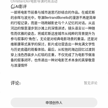
Christian
Dior
电影导演
时尚活动
AI影评
一部将电影节前奏与城市迷思巧妙结合的作品。在威尼斯
的余晖与波光中，导演BertrandBonello的漫游不再是简单
的行程记录，而是一场跨越影史与个人记忆的对话。从运
河边的惬意漫步到沙滩上的深情讲述，镜头语言以一种随
性而优雅的姿态，将威尼斯这座城市从纯粹的背景提升为
参与叙事的“角色”。无论是对经典电影场景的重温，还是对
维斯康蒂式美学的探讨，影片成功营造出一种充满文学性
与历史底蕴的观看体验。最后，从松弛的海边回忆过渡到
穿上浅色西装步入红毯的庄重，不仅完成了为电影节做准
备的叙事闭环，也传递出一种对电影艺术本身的真挚敬意
与浪漫情怀
评论
暂无评论
0
申领创作人