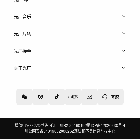
上传图片
精品图片
光厂音乐
热门音乐
免费音效
热门歌单
立即入驻
光厂片场
上传案例
AI找镜头
片场榜单
精选案例
光厂接单
上架服务
热门服务
创作人
关于光厂
关于我们
诚聘英才
帮助中心
权责声明
客服
增值电信业务经营许可证：川B2-20160192
蜀ICP备12020238号-4
川公网安备51019002000262
违法和不良信息举报中心