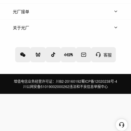
上传案例
AI找镜头
片场榜单
精选案例
光厂接单
上架服务
热门服务
创作人
关于光厂
关于我们
诚聘英才
帮助中心
权责声明
客服
增值电信业务经营许可证：川B2-20160192
蜀ICP备12020238号-4
川公网安备51019002000262
违法和不良信息举报中心