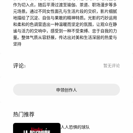
作为切入点，随后平滑过渡至瑜伽、茶道、职场漫步等多
元场景。通过不同女性面孔与生活片段的交织，影片细腻
地描绘了沉淀、自信与果敢的精神特质。光影的巧妙运用
和柔和的色调营造出一种温暖而坚定的氛围，让观众在静
谧与活力的交响中，感受到一种不受束缚、忠于自我的力
量。整体气质从容舒展，传达出对美和生活深层的热爱与
坚持
评论
暂无评论
0
申领创作人
热门推荐
人人恐惧的球队