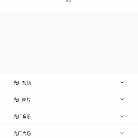
光厂视频
上传视频
精品视频
精选专辑
免费素材
光厂图片
上传图片
精品图片
光厂音乐
热门音乐
免费音效
热门歌单
立即入驻
光厂片场