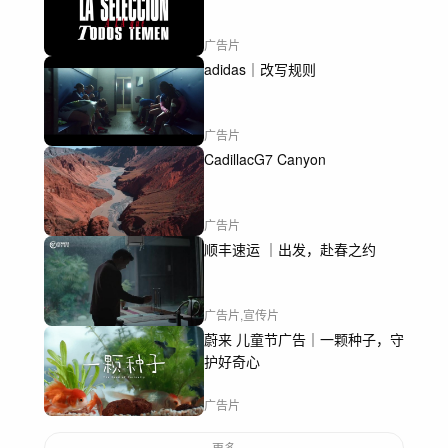
广告片
adidas｜改写规则
广告片
CadillacG7 Canyon
广告片
顺丰速运 ｜出发，赴春之约
广告片,宣传片
蔚来 儿童节广告｜一颗种子，守
护好奇心
广告片
更多