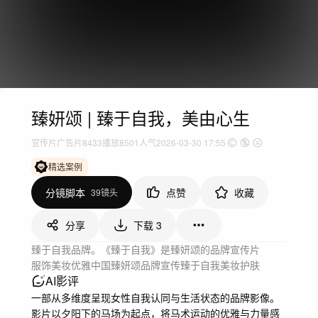
臻妍颂 | 臻于自我，美由心生
宣传片
广告片
8433
播放
8501人气
2026-03-30 17:55
精选案例
分镜脚本
点赞
收藏
39镜头
分享
下载
3
臻于自我品牌。《臻于自我》是臻妍颂的品牌宣传片
服饰美妆
优雅
中国
臻妍颂
品牌宣传
臻于自我
美妆护肤
AI影评
一部从多维度呈现女性自我认同与生活状态的品牌影像。
影片以夕阳下的马场为起点，将马术运动的优雅与力量感