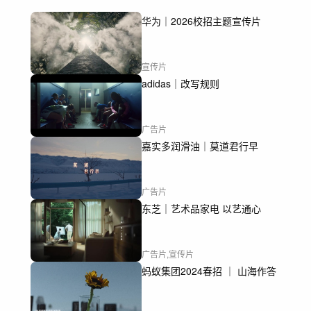
华为｜2026校招主题宣传片
宣传片
adidas｜改写规则
广告片
嘉实多润滑油｜莫道君行早
广告片
东芝｜艺术品家电 以艺通心
广告片,宣传片
蚂蚁集团2024春招 ｜ 山海作答