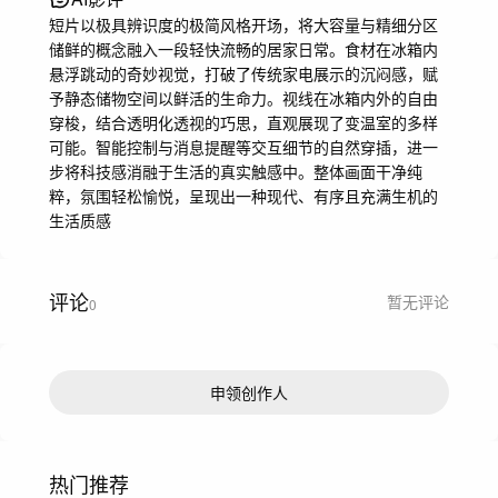
短片以极具辨识度的极简风格开场，将大容量与精细分区
储鲜的概念融入一段轻快流畅的居家日常。食材在冰箱内
悬浮跳动的奇妙视觉，打破了传统家电展示的沉闷感，赋
予静态储物空间以鲜活的生命力。视线在冰箱内外的自由
穿梭，结合透明化透视的巧思，直观展现了变温室的多样
可能。智能控制与消息提醒等交互细节的自然穿插，进一
步将科技感消融于生活的真实触感中。整体画面干净纯
粹，氛围轻松愉悦，呈现出一种现代、有序且充满生机的
生活质感
评论
暂无评论
0
申领创作人
热门推荐