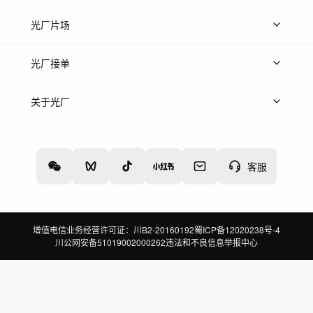
热门音乐
免费音效
热门歌单
立即入驻
光厂片场
上传案例
AI找镜头
片场榜单
精选案例
光厂接单
上架服务
热门服务
创作人
关于光厂
关于我们
诚聘英才
帮助中心
权责声明
客服
增值电信业务经营许可证：川B2-20160192
蜀ICP备12020238号-4
川公网安备51019002000262
违法和不良信息举报中心