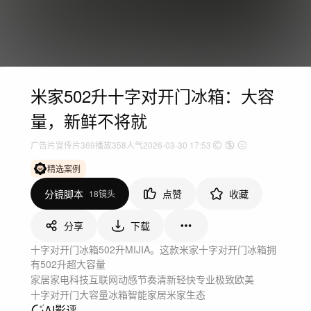
米家502升十字对开门冰箱：大容
量，新鲜不将就
广告片
宣传片
369
播放
358人气
2026-03-30 17:53
精选案例
分镜脚本
点赞
收藏
18镜头
分享
下载
十字对开门冰箱502升MIJIA。这款米家十字对开门冰箱拥
有502升超大容量
家居家电
科技互联网
动感节奏
清新轻快
专业极致
欧美
十字对开门
大容量冰箱
智能家居
米家生态
AI影评