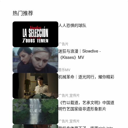
热门推荐
人人恐惧的球队
广告片
迷狂与浪漫｜Slowdive -
《Kisses》MV
音乐MV
机械革命｜逐光同行，耀你精彩
广告片,宣传片
《竹以载道，艺承文明》中国道
明竹艺国家级非遗形象影片
广告片,宣传片