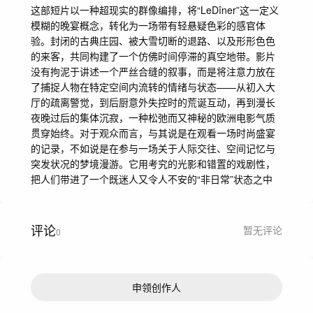
这部短片以一种超现实的群像编排，将“LeDîner”这一定义
模糊的晚宴概念，转化为一场带有轻悬疑色彩的感官体
验。封闭的古典庄园、被大雪切断的退路、以及形形色色
的来客，共同构建了一个仿佛时间停滞的真空地带。影片
没有拘泥于讲述一个严丝合缝的叙事，而是将注意力放在
了捕捉人物在特定空间内流转的情绪与状态——从初入大
厅的疏离警觉，到后厨意外失控时的荒诞互动，再到漫长
夜晚过后的集体沉寂，一种松弛而又神秘的欧洲电影气质
贯穿始终。对于观众而言，与其说是在观看一场时尚盛宴
的记录，不如说是在参与一场关于人际交往、空间记忆与
突发状况的梦境漫游。它用考究的光影和错置的戏剧性，
把人们带进了一个既迷人又令人不安的“非日常”状态之中
评论
暂无评论
0
申领创作人