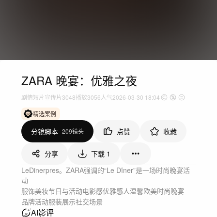
ZARA 晚宴：优雅之夜
剧情短片
宣传片
3048
播放
3056人气
2026-03-30 18:04
精选案例
分镜脚本
点赞
收藏
209镜头
分享
下载
1
LeDinerpres。ZARA强调的“Le Dîner”是一场时尚晚宴活
动
服饰美妆
节日与活动
电影感
优雅
感人温馨
欧美
时尚晚宴
品牌活动
服装展示
社交场景
AI影评