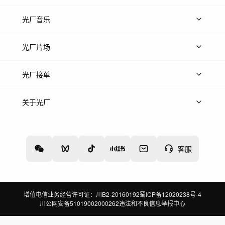
上传图片
精品图片
光厂音乐
热门音乐
免费音效
热门歌单
立即入驻
光厂片场
上传案例
AI找镜头
片场榜单
精选案例
光厂接单
上架服务
热门服务
创作人
关于光厂
关于我们
诚聘英才
帮助中心
权责声明
客服
增值电信业务经营许可证：川B2-20160192
蜀ICP备12020238号-4
川公网安备51019002000262
违法和不良信息举报中心