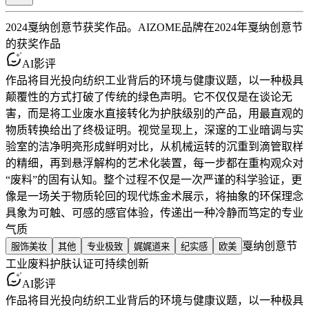
2024戛纳创意节获奖作品。AIZOME品牌在2024年戛纳创意节
的获奖作品
AI影评
作品将目光投向纺织工业背后的环境与健康议题，以一种极具
颠覆性的方式打破了传统的绿色声明。它不仅仅是在谈论无
害，而是将工业废水直接转化为护肤级别的产品，用最直观的
物质转换给出了终极证明。视觉呈现上，深邃的工业暗调与实
验室的洁净明亮形成鲜明对比，从机械运转的沉重到滴管取样
的精细，再到悬浮解构的艺术化装置，每一步都在重构观众对
“废料”的固有认知。整个过程不仅是一次严谨的科学验证，更
像是一场关于物质轮回的现代炼金术展示，将抽象的环保理念
具象为可触、可感的感官体验，传递出一种冷静而笃定的专业
气质
戛纳创意节
服饰美妆
其他
专业极致
娓娓道来
纪实感
欧美
工业废料
护肤认证
可持续创新
AI影评
作品将目光投向纺织工业背后的环境与健康议题，以一种极具