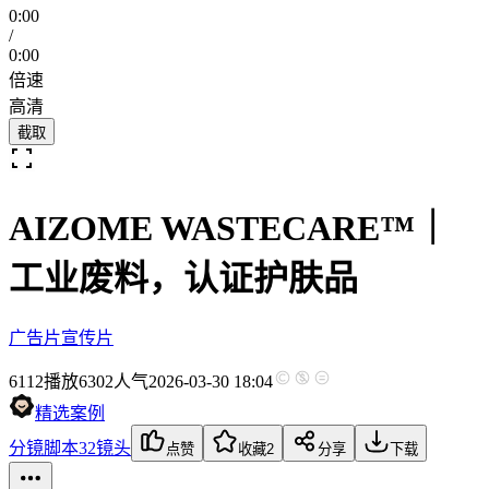
0:00
/
0:00
倍速
高清
截取
AIZOME WASTECARE™｜
工业废料，认证护肤品
广告片
宣传片
6112
播放
6302人气
2026-03-30 18:04
精选案例
分镜脚本
32镜头
点赞
收藏
2
分享
下载