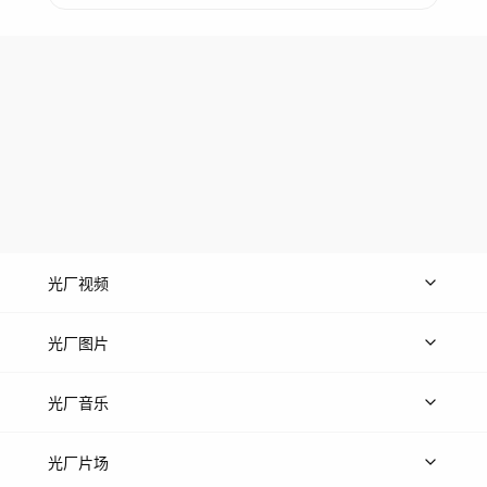
光厂视频
上传视频
精品视频
精选专辑
免费素材
光厂图片
上传图片
精品图片
光厂音乐
热门音乐
免费音效
热门歌单
立即入驻
光厂片场