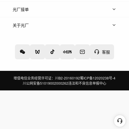
上传案例
AI找镜头
片场榜单
精选案例
光厂接单
上架服务
热门服务
创作人
关于光厂
关于我们
诚聘英才
帮助中心
权责声明
客服
增值电信业务经营许可证：川B2-20160192
蜀ICP备12020238号-4
川公网安备51019002000262
违法和不良信息举报中心