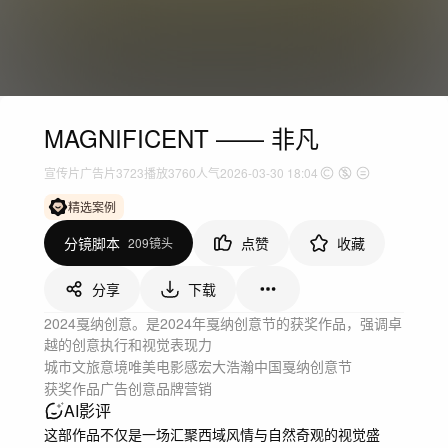
MAGNIFICENT —— 非凡
宣传片
广告片
3723
播放
3760人气
2026-03-30 18:04
精选案例
分镜脚本
点赞
收藏
209镜头
分享
下载
2024戛纳创意。是2024年戛纳创意节的获奖作品，强调卓
越的创意执行和视觉表现力
城市文旅
意境唯美
电影感
宏大浩瀚
中国
戛纳创意节
获奖作品
广告创意
品牌营销
AI影评
这部作品不仅是一场汇聚西域风情与自然奇观的视觉盛