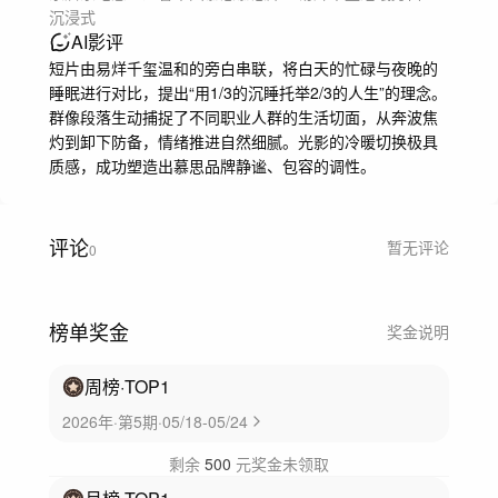
沉浸式
AI影评
短片由易烊千玺温和的旁白串联，将白天的忙碌与夜晚的
睡眠进行对比，提出“用1/3的沉睡托举2/3的人生”的理念。
群像段落生动捕捉了不同职业人群的生活切面，从奔波焦
灼到卸下防备，情绪推进自然细腻。光影的冷暖切换极具
质感，成功塑造出慕思品牌静谧、包容的调性。
评论
暂无评论
0
榜单奖金
奖金说明
周榜
·TOP
1
2026年·第5期·05/18-05/24
剩余
500
元奖金未领取