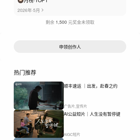
月榜
·TOP
1
2026年·5月
剩余
1,500
元奖金未领取
申领创作人
热门推荐
顺丰速运 ｜出发，赴春之约
广告片,宣传片
AI公益短片｜人生没有暂停键
AIGC短片