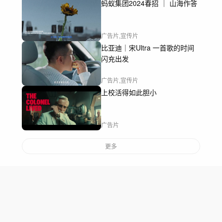
蚂蚁集团2024春招 ｜ 山海作答
广告片,宣传片
比亚迪｜宋Ultra 一首歌的时间
闪充出发
广告片,宣传片
上校活得如此胆小
广告片
更多