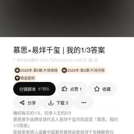
慕思×易烊千玺 | 我的1/3答案
广告片
543
播放
1136人气
2026-03-25 14:09
2026年·第5期·片场周榜
2026年·第2期·片场月榜
精选案例
分镜脚本
点赞
1
收藏
97镜头
分享
下载
3
睡好每天的1/3，托举人生的2/3

慕思携手品牌全球代言人易烊千玺共同呈现「慕思，我的
1/3答案」
家居家电
感人温馨
中国
慕思
慕思床垫
易烊千玺
睡眠
旁白