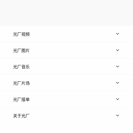
光厂视频
上传视频
精品视频
精选专辑
免费素材
光厂图片
上传图片
精品图片
光厂音乐
热门音乐
免费音效
热门歌单
立即入驻
光厂片场
上传案例
AI找镜头
片场榜单
精选案例
光厂接单
上架服务
热门服务
创作人
关于光厂
关于我们
诚聘英才
帮助中心
权责声明