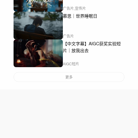
广告片,宣传片
慕思｜世界睡眠日
广告片
【中文字幕】AIGC获奖实验短
片｜放我出去
AIGC短片
更多