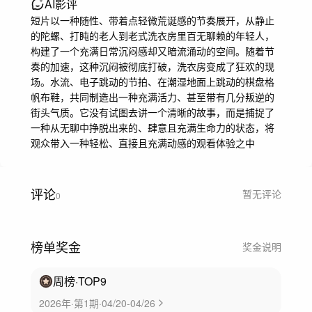
AI影评
短片以一种随性、带着点轻微荒诞感的节奏展开，从静止
的陀螺、打盹的老人到老式洗衣房里百无聊赖的年轻人，
构建了一个充满日常沉闷感却又暗流涌动的空间。随着节
奏的加速，这种沉闷被彻底打破，洗衣房变成了狂欢的现
场。水流、电子跳动的节拍、在潮湿地面上跳动的棋盘格
帆布鞋，共同制造出一种充满活力、甚至带有几分叛逆的
街头气质。它没有试图去讲一个清晰的故事，而是捕捉了
一种从无聊中挣脱出来的、肆意且充满生命力的状态，将
观众带入一种轻松、直接且充满动感的观看体验之中
评论
暂无评论
0
榜单奖金
奖金说明
周榜
·TOP
9
2026年·第1期·04/20-04/26