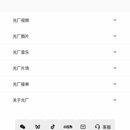
光厂视频
上传视频
精品视频
精选专辑
免费素材
光厂图片
上传图片
精品图片
光厂音乐
热门音乐
免费音效
热门歌单
立即入驻
光厂片场
上传案例
AI找镜头
片场榜单
精选案例
光厂接单
上架服务
热门服务
创作人
关于光厂
关于我们
诚聘英才
帮助中心
权责声明
客服