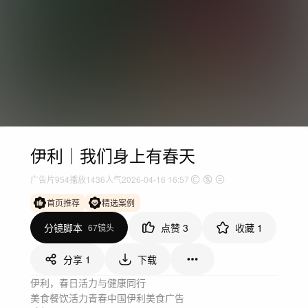
伊利｜我们身上有春天
广告片
954
播放
1436人气
2026-04-16 16:57
首页推荐
精选案例
分镜脚本
点赞
3
收藏
1
67镜头
分享
1
下载
伊利，春日活力与健康同行
美食餐饮
活力青春
中国
伊利
美食
广告