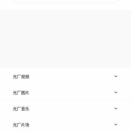
光厂视频
上传视频
精品视频
精选专辑
免费素材
光厂图片
上传图片
精品图片
光厂音乐
热门音乐
免费音效
热门歌单
立即入驻
光厂片场