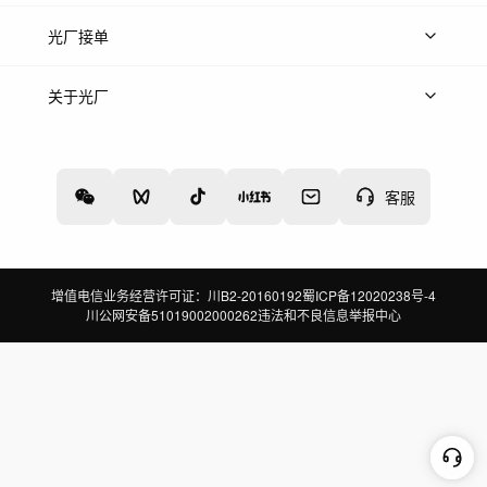
上传案例
AI找镜头
片场榜单
精选案例
光厂接单
上架服务
热门服务
创作人
关于光厂
关于我们
诚聘英才
帮助中心
权责声明
客服
增值电信业务经营许可证：川B2-20160192
蜀ICP备12020238号-4
川公网安备51019002000262
违法和不良信息举报中心