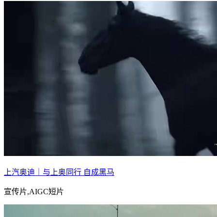
上汽奥迪｜与上奥同行 自成黑马
宣传片,AIGC短片