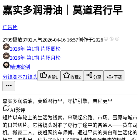
嘉实多润滑油｜莫道君行早
广告片
2709
播放
3702人气
2026-04-16 16:57
创作于2026
2026年·第1期·片场周榜
2026年·第1期·片场月榜
精选案例
分镜脚本
71镜头
点赞
1
收藏
2
分享
下载
嘉实多润滑油，莫道君行早，守护引擎，启程更早
AI影评
短片以车轮上的生活为线索，串联起公路、市场、雪原与城市
的日常切片。它将镜头对准了穿行于途中的普通人——货车司
机、搬家工人、夜班网约车师傅，通过平实的旁白和生活化的