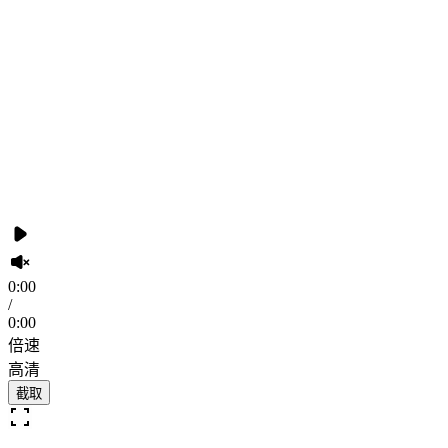
0:00
/
0:00
倍速
高清
截取