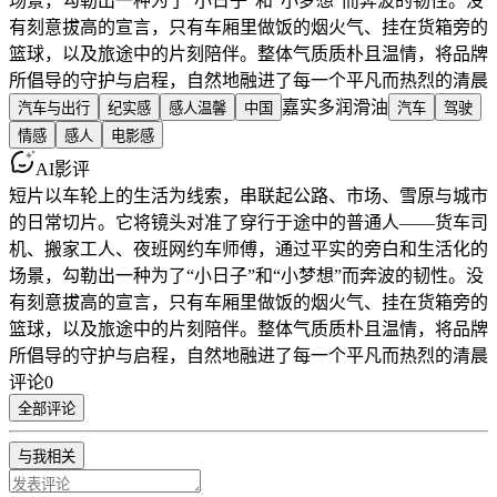
场景，勾勒出一种为了“小日子”和“小梦想”而奔波的韧性。没
有刻意拔高的宣言，只有车厢里做饭的烟火气、挂在货箱旁的
篮球，以及旅途中的片刻陪伴。整体气质质朴且温情，将品牌
所倡导的守护与启程，自然地融进了每一个平凡而热烈的清晨
嘉实多润滑油
汽车与出行
纪实感
感人温馨
中国
汽车
驾驶
情感
感人
电影感
AI影评
短片以车轮上的生活为线索，串联起公路、市场、雪原与城市
的日常切片。它将镜头对准了穿行于途中的普通人——货车司
机、搬家工人、夜班网约车师傅，通过平实的旁白和生活化的
场景，勾勒出一种为了“小日子”和“小梦想”而奔波的韧性。没
有刻意拔高的宣言，只有车厢里做饭的烟火气、挂在货箱旁的
篮球，以及旅途中的片刻陪伴。整体气质质朴且温情，将品牌
所倡导的守护与启程，自然地融进了每一个平凡而热烈的清晨
评论
0
全部评论
与我相关