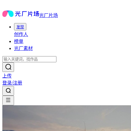
光厂片场
发现
创作人
榜单
光厂素材
上传
登录/注册