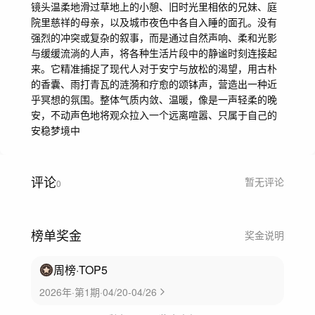
镜头温柔地滑过草地上的小憩、旧时光里相依的兄妹、庭
院里慈祥的母亲，以及城市夜色中各自入睡的面孔。没有
强烈的冲突或复杂的叙事，而是通过自然声响、柔和光影
与缓缓流淌的人声，将各种生活片段中的静谧时刻连接起
来。它精准捕捉了现代人对于安宁与放松的渴望，用古朴
的香囊、雨打青瓦的涟漪和疗愈的颂钵声，营造出一种近
乎冥想的氛围。整体气质内敛、温暖，像是一声轻柔的晚
安，不动声色地将观众拉入一个远离喧嚣、只属于自己的
安稳梦境中
评论
暂无评论
0
榜单奖金
奖金说明
周榜
·TOP
5
2026年·第1期·04/20-04/26