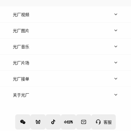
光厂视频
上传视频
精品视频
精选专辑
免费素材
光厂图片
上传图片
精品图片
光厂音乐
热门音乐
免费音效
热门歌单
立即入驻
光厂片场
上传案例
AI找镜头
片场榜单
精选案例
光厂接单
上架服务
热门服务
创作人
关于光厂
关于我们
诚聘英才
帮助中心
权责声明
客服