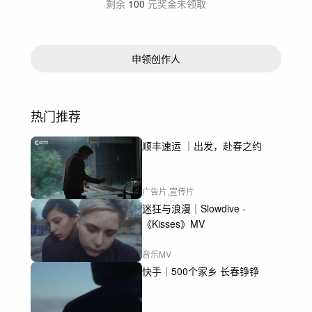
剩余
100
元奖金未领取
申领创作人
热门推荐
顺丰速运 ｜出发，赴春之约
广告片,宣传片
迷狂与浪漫｜Slowdive -
《Kisses》MV
音乐MV
快手｜500个家乡 长春铮铮