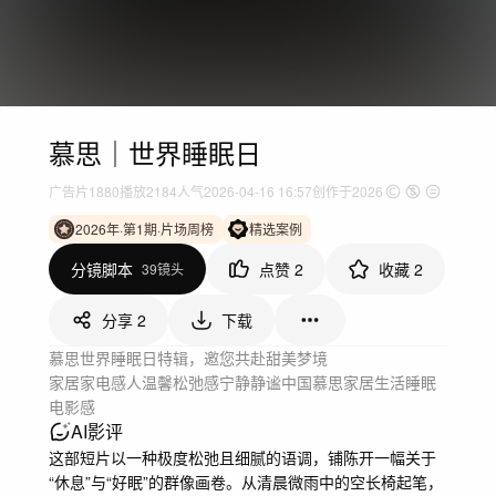
慕思｜世界睡眠日
广告片
1880
播放
2184人气
2026-04-16 16:57
创作于2026
2026年·第1期·片场周榜
精选案例
分镜脚本
点赞
2
收藏
2
39镜头
分享
2
下载
慕思世界睡眠日特辑，邀您共赴甜美梦境
家居家电
感人温馨
松弛感
宁静静谧
中国
慕思
家居
生活
睡眠
电影感
AI影评
这部短片以一种极度松弛且细腻的语调，铺陈开一幅关于
“休息”与“好眠”的群像画卷。从清晨微雨中的空长椅起笔，