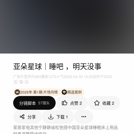
亚朵星球｜睡吧 ，明天没事
广告片
宣传片
890
播放
1270人气
2026-04-30 15:25
创作于2025
2026年·第1期·片场月榜
精选案例
分镜脚本
点赞
2
收藏
2
57镜头
分享
下载
1
家居家电
其他
宁静静谧
松弛感
中国
亚朵星球
睡眠
床上用品
轻柔
温馨
静谧
安宁