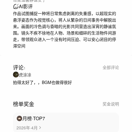
AI影评
作品试图捕捉一种将日常焦虑剥离的失重感，以超现实的
悬浮姿态作为视觉核心，将人从繁杂的日间事务中解脱出
来。画面的冷色调与昏暗的光影共同营造出深宵的静谧氛
围。镜头不疾不徐地在人物、场景和细碎的生活物件间游
走，带领观众进入一个没有时间压迫、可以安心闭目的停
滞空间
评论
全部评论
1
虎涂凃
拍得太好了，，BGM也做得很好
榜单奖金
奖金说明
月榜
·TOP
7
2026年·4月