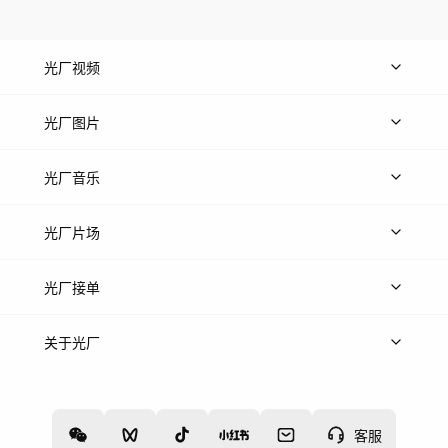
光厂视频
上传视频
精品视频
精选专辑
免费素材
光厂图片
上传图片
精品图片
光厂音乐
热门音乐
免费音效
热门歌单
立即入驻
光厂片场
上传案例
AI找镜头
片场榜单
精选案例
光厂接单
上架服务
热门服务
创作人
关于光厂
关于我们
诚聘英才
帮助中心
权责声明
客服