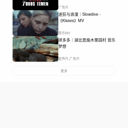
广告片
迷狂与浪漫｜Slowdive -
《Kisses》MV
音乐MV
拼多多｜湖北恩施木栗园村 音乐
梦想
宣传片,广告片
更多