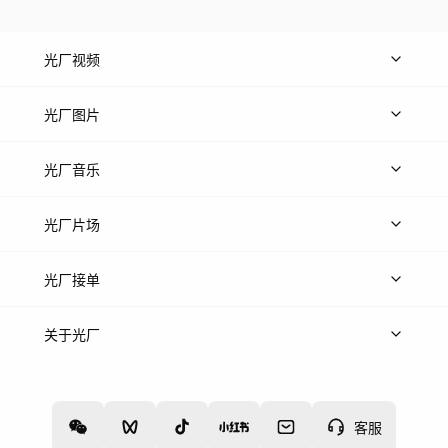
光厂视频
上传视频
精品视频
精选专辑
免费素材
光厂图片
上传图片
精品图片
光厂音乐
热门音乐
免费音效
热门歌单
立即入驻
光厂片场
上传案例
AI找镜头
片场榜单
精选案例
光厂接单
上架服务
热门服务
创作人
关于光厂
关于我们
诚聘英才
帮助中心
权责声明
客服