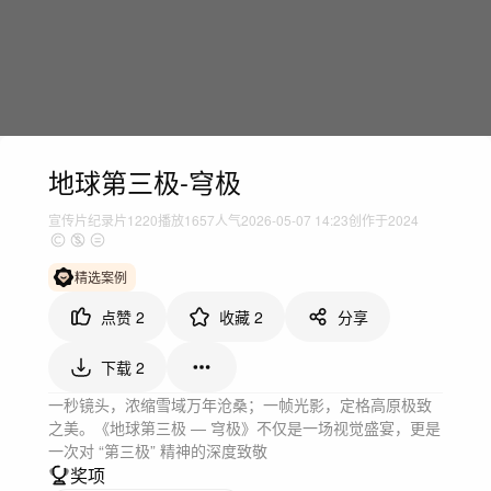
地球第三极-穹极
宣传片
纪录片
1220
播放
1657人气
2026-05-07 14:23
创作于2024
精选案例
点赞
2
收藏
2
分享
下载
2
一秒镜头，浓缩雪域万年沧桑；一帧光影，定格高原极致
之美。《地球第三极 — 穹极》不仅是一场视觉盛宴，更是
一次对 “第三极” 精神的深度致敬
奖项