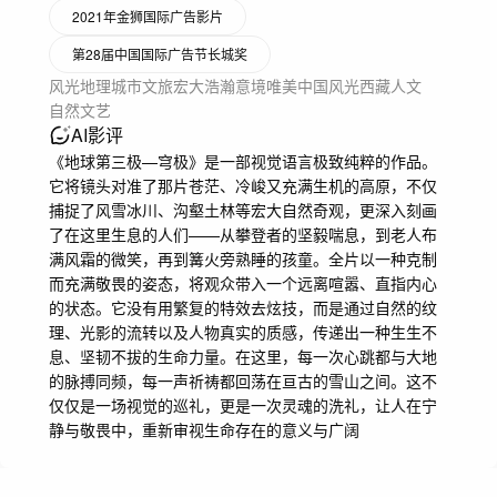
2021年金狮国际广告影片
第28届中国国际广告节长城奖
风光地理
城市文旅
宏大浩瀚
意境唯美
中国
风光
西藏
人文
自然
文艺
AI影评
《地球第三极—穹极》是一部视觉语言极致纯粹的作品。
它将镜头对准了那片苍茫、冷峻又充满生机的高原，不仅
捕捉了风雪冰川、沟壑土林等宏大自然奇观，更深入刻画
了在这里生息的人们——从攀登者的坚毅喘息，到老人布
满风霜的微笑，再到篝火旁熟睡的孩童。全片以一种克制
而充满敬畏的姿态，将观众带入一个远离喧嚣、直指内心
的状态。它没有用繁复的特效去炫技，而是通过自然的纹
理、光影的流转以及人物真实的质感，传递出一种生生不
息、坚韧不拔的生命力量。在这里，每一次心跳都与大地
的脉搏同频，每一声祈祷都回荡在亘古的雪山之间。这不
仅仅是一场视觉的巡礼，更是一次灵魂的洗礼，让人在宁
静与敬畏中，重新审视生命存在的意义与广阔