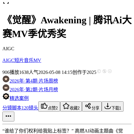
《觉醒》Awakening | 腾讯Ai大
赛MV季优秀奖
AIGC
AIGC短片
音乐MV
906
播放
1638人气
2026-05-08 14:15
创作于2025
2026年·第4期·片场周榜
2026年·第2期·片场月榜
精选案例
分镜脚本
120镜头
点赞
2
收藏
2
分享
下载
1
“谁给了你们权利给我贴上标签？” 高燃AI动画主题曲《觉