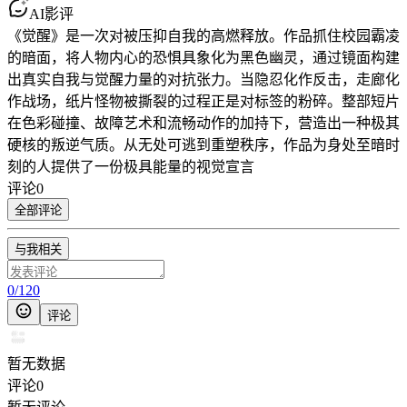
AI影评
《觉醒》是一次对被压抑自我的高燃释放。作品抓住校园霸凌
的暗面，将人物内心的恐惧具象化为黑色幽灵，通过镜面构建
出真实自我与觉醒力量的对抗张力。当隐忍化作反击，走廊化
作战场，纸片怪物被撕裂的过程正是对标签的粉碎。整部短片
在色彩碰撞、故障艺术和流畅动作的加持下，营造出一种极其
硬核的叛逆气质。从无处可逃到重塑秩序，作品为身处至暗时
刻的人提供了一份极具能量的视觉宣言
评论
0
全部评论
与我相关
0
/
120
评论
暂无数据
评论
0