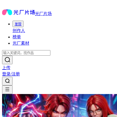
光厂片场
发现
创作人
榜单
光厂素材
上传
登录/注册