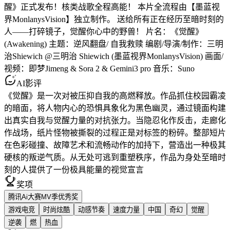
醒》正式发布！核类战歌全程高能！ 本片全流程由【墨蓝视
界MonlanysVision】独立制作。 送给所有正在经历至暗时刻的
人——打碎镜子，觉醒你心中的野兽！ 片名：《觉醒》
(Awakening) 主题：逆风翻盘/ 自我救赎 编剧/导演/制作：三明
治Shiewich @三明治 Shiewich (墨蓝视界MonlanysVision) 画面/
视频：即梦Jimeng & Sora 2 & Gemini3 pro 音乐：Suno
AI影评
《觉醒》是一次对被压抑自我的高燃释放。作品抓住校园霸凌
的暗面，将人物内心的恐惧具象化为黑色幽灵，通过镜面构建
出真实自我与觉醒力量的对抗张力。当隐忍化作反击，走廊化
作战场，纸片怪物被撕裂的过程正是对标签的粉碎。整部短片
在色彩碰撞、故障艺术和流畅动作的加持下，营造出一种极其
硬核的叛逆气质。从无处可逃到重塑秩序，作品为身处至暗时
刻的人提供了一份极具能量的视觉宣言
奖项
腾讯Ai大赛MV季优秀奖
游戏电竞
时尚炫酷
动感节奏
速度力量
中国
奇幻
觉醒
逆袭
燃
热血