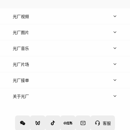
光厂视频
上传视频
精品视频
精选专辑
免费素材
光厂图片
上传图片
精品图片
光厂音乐
热门音乐
免费音效
热门歌单
立即入驻
光厂片场
上传案例
AI找镜头
片场榜单
精选案例
光厂接单
上架服务
热门服务
创作人
关于光厂
关于我们
诚聘英才
帮助中心
权责声明
客服