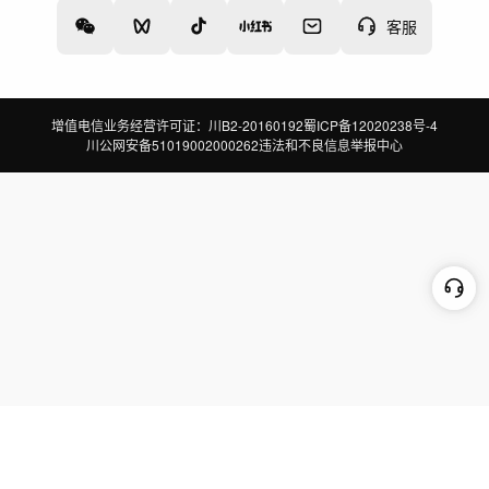
客服
增值电信业务经营许可证：川B2-20160192
蜀ICP备12020238号-4
川公网安备51019002000262
违法和不良信息举报中心
切换到电脑版