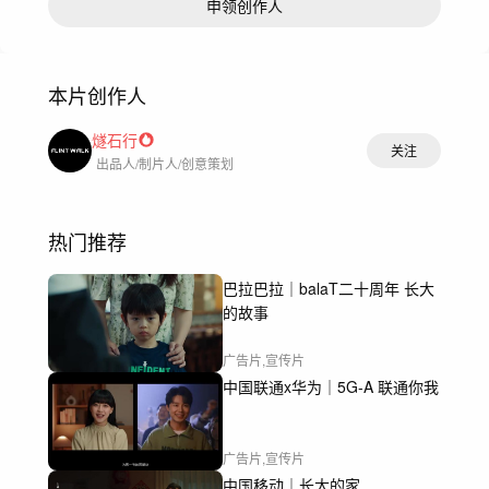
申领创作人
本片创作人
燧石行
关注
出品人/制片人/创意策划
热门推荐
巴拉巴拉｜balaT二十周年 长大
的故事
广告片,宣传片
中国联通x华为｜5G-A 联通你我
广告片,宣传片
中国移动｜长大的家