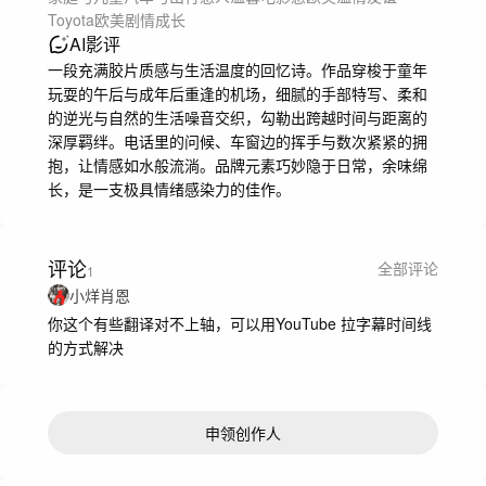
Toyota
欧美
剧情
成长
AI影评
一段充满胶片质感与生活温度的回忆诗。作品穿梭于童年
玩耍的午后与成年后重逢的机场，细腻的手部特写、柔和
的逆光与自然的生活噪音交织，勾勒出跨越时间与距离的
深厚羁绊。电话里的问候、车窗边的挥手与数次紧紧的拥
抱，让情感如水般流淌。品牌元素巧妙隐于日常，余味绵
长，是一支极具情绪感染力的佳作。
评论
全部评论
1
小烊肖恩
你这个有些翻译对不上轴，可以用YouTube 拉字幕时间线
的方式解决
申领创作人