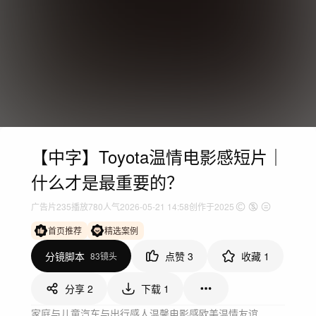
【中字】Toyota温情电影感短片｜
什么才是最重要的？
广告片
235
播放
780人气
2026-05-21 14:58
创作于2025
首页推荐
精选案例
分镜脚本
点赞
3
收藏
1
83镜头
分享
2
下载
1
家庭与儿童
汽车与出行
感人温馨
电影感
欧美
温情
友谊