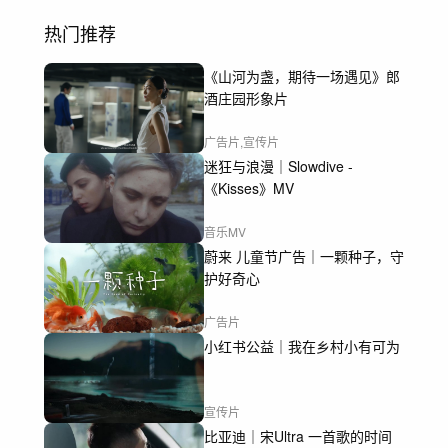
热门推荐
《山河为盏，期待一场遇见》郎
酒庄园形象片
广告片,宣传片
迷狂与浪漫｜Slowdive -
《Kisses》MV
音乐MV
蔚来 儿童节广告｜一颗种子，守
护好奇心
广告片
小红书公益｜我在乡村小有可为
宣传片
比亚迪｜宋Ultra 一首歌的时间