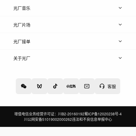
上传图片
精品图片
光厂音乐
热门音乐
免费音效
热门歌单
立即入驻
光厂片场
上传案例
AI找镜头
片场榜单
精选案例
光厂接单
上架服务
热门服务
创作人
关于光厂
关于我们
诚聘英才
帮助中心
权责声明
客服
增值电信业务经营许可证：川B2-20160192
蜀ICP备12020238号-4
川公网安备51019002000262
违法和不良信息举报中心