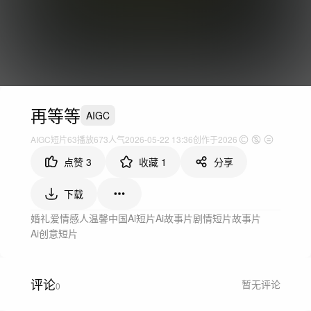
再等等
AIGC
AIGC短片
63
播放
673人气
2026-05-22 13:36
创作于2026
点赞
3
收藏
1
分享
下载
婚礼爱情
感人温馨
中国
Ai短片
Ai故事片
剧情短片
故事片
Ai创意短片
评论
暂无评论
0