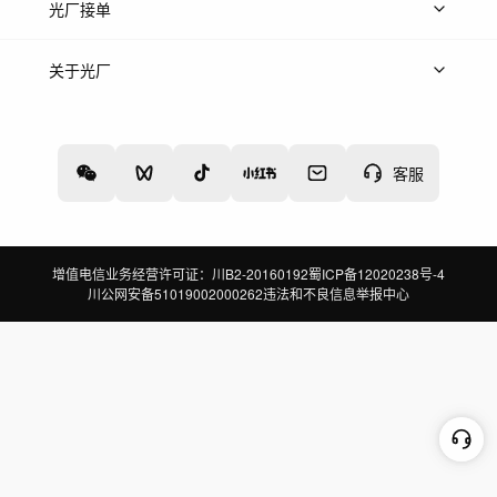
上传案例
AI找镜头
片场榜单
精选案例
光厂接单
上架服务
热门服务
创作人
关于光厂
关于我们
诚聘英才
帮助中心
权责声明
客服
增值电信业务经营许可证：川B2-20160192
蜀ICP备12020238号-4
川公网安备51019002000262
违法和不良信息举报中心