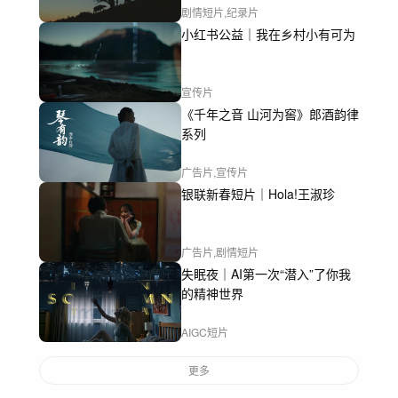
剧情短片,纪录片
小红书公益｜我在乡村小有可为
宣传片
《千年之音 山河为窖》郎酒韵律
系列
广告片,宣传片
银联新春短片｜Hola!王淑珍
广告片,剧情短片
失眠夜｜AI第一次“潜入”了你我
的精神世界
AIGC短片
更多