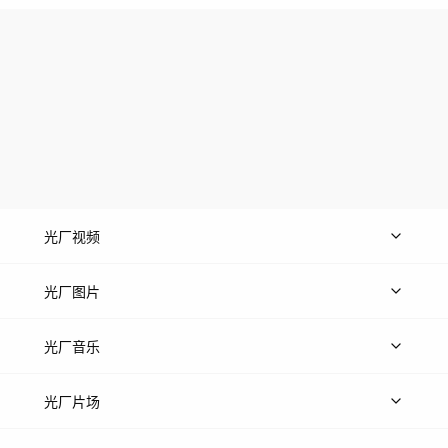
光厂视频
上传视频
精品视频
精选专辑
免费素材
光厂图片
上传图片
精品图片
光厂音乐
热门音乐
免费音效
热门歌单
立即入驻
光厂片场