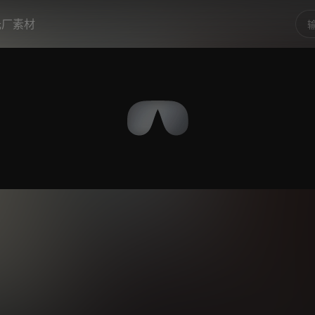
光厂素材
0:00
/
0:0