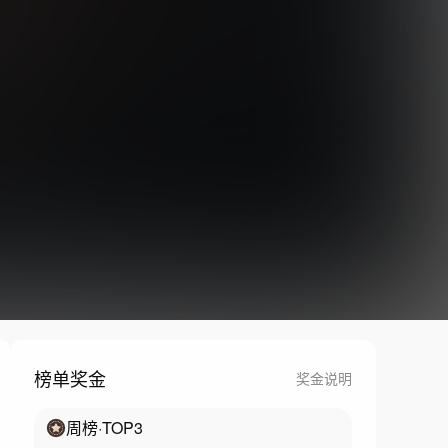
榜单奖金
奖金说明
周榜
·TOP
3