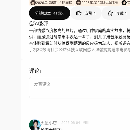
2026年·第5期·片场周榜
2026年·第2期·片场月榜
分镜脚本
点赞
4
收藏
1
41镜头
AI影评
一部情感浓度极高的短片，通过听障家庭的真实故事，
讲，而是通过母亲用手表达一辈子，到儿子用音乐触感反
亲体验到震动时从惊讶到落泪的反应极为动人，视听语
手机3C数码
社会公益
科技互联网
感人温馨
娓娓道来
电影
评论
1
火星小店
2026-06-04
四川