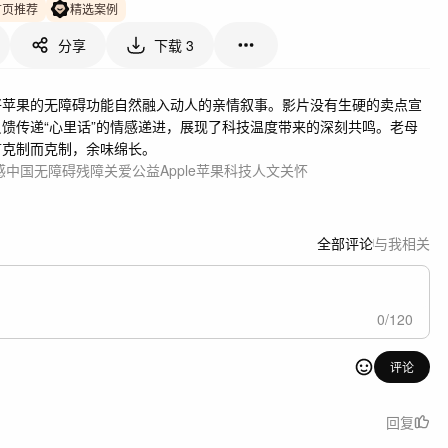
首页推荐
精选案例
分享
下载
3
将苹果的无障碍功能自然融入动人的亲情叙事。影片没有生硬的卖点宣
馈传递“心里话”的情感递进，展现了科技温度带来的深刻共鸣。老母
言克制而克制，余味绵长。
感
中国
无障碍
残障关爱
公益
Apple
苹果
科技
人文关怀
全部评论
与我相关
0
/
120
评论
回复