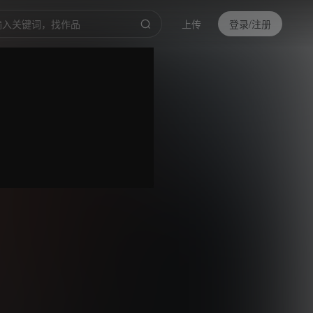
上传
登录/注册
0
倍速
高清
截取