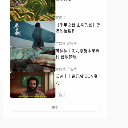
宣传片
《千年之音 山河为窖》郎
酒韵律系列
广告片,宣传片
拼多多｜湖北恩施木栗园
村 音乐梦想
宣传片,广告片
沃达丰｜踢开AFCON魔
咒
广告片
更多