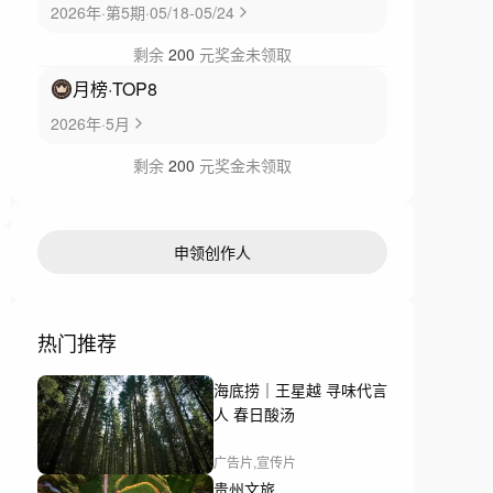
2026年·第5期·05/18-05/24
剩余
200
元奖金未领取
月榜
·TOP
8
2026年·5月
剩余
200
元奖金未领取
申领创作人
热门推荐
海底捞｜王星越 寻味代言
人 春日酸汤
广告片,宣传片
贵州文旅