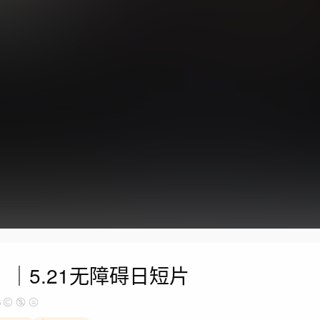
》｜5.21无障碍日短片
6