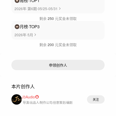
周榜
·TOP
1
2026年·第6期·05/25-05/31
剩余
250
元奖金未领取
月榜
·TOP
3
2026年·5月
剩余
200
元奖金未领取
申领创作人
本片创作人
J3Audio
关注
导演/出品人/制作公司/创意策划/编剧