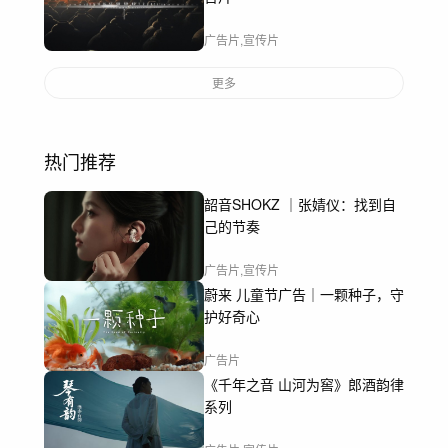
广告片,宣传片
更多
热门推荐
韶音SHOKZ ｜张婧仪：找到自
己的节奏
广告片,宣传片
蔚来 儿童节广告｜一颗种子，守
护好奇心
广告片
《千年之音 山河为窖》郎酒韵律
系列