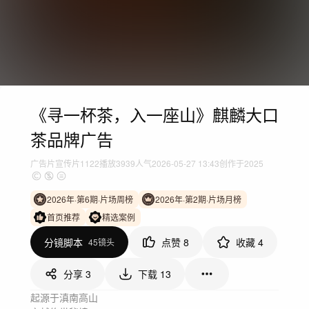
《寻一杯茶，入一座山》麒麟大口
茶品牌广告
广告片
宣传片
1122
播放
3939人气
2026-05-27 13:43
创作于2025
2026年·第6期·片场周榜
2026年·第2期·片场月榜
首页推荐
精选案例
分镜脚本
点赞
8
收藏
4
45镜头
分享
3
下载
13
起源于滇南高山
