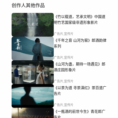
创作人其他作品
《竹以载道，艺承文明》中国道
明竹艺国家级非遗形象影片
广告片,宣传片
《千年之音 山河为窖》郎酒韵律
系列
广告片,宣传片
《山河为盏，期待一场遇见》郎
酒庄园形象片
广告片,宣传片
《以茶为道 寻茶滇红》茶百道广
告片
广告片,宣传片
《一瓶酒的前世今生》青花郎广
告片