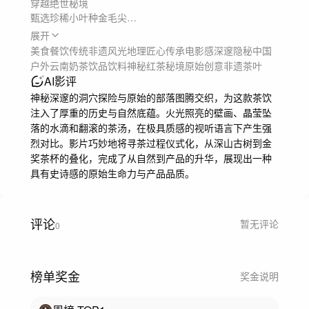
穿越绝世秘境

甄选珍稀小叶种金毛尖

饱经离尘千米之上的雨雾滋养

展开
寻一杯茶，入一座山
美食餐饮
传统非遗
风光地理
匠心传承
电影感
深邃隐秘
中国
户外
云南
奶茶
饮品
饮料
神秘
红茶
秘境
原始
创意
非遗
茶叶
AI影评
神秘深邃的洞穴探险与原始的部落图腾交织，为这款茶饮
注入了厚重的历史与自然底蕴。火光照亮的壁画、晶莹坠
落的水滴和翻滚的茶汤，在极具质感的视听语言下产生强
烈对比。影片巧妙地将寻茶过程仪式化，从深山古树到金
奖茶杯的叠化，完成了从自然到产品的升华，展现出一种
具有史诗感的原始生命力与产品品质。
评论
暂无评论
0
榜单奖金
奖金说明