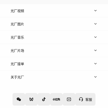
光厂视频
上传视频
精品视频
精选专辑
免费素材
光厂图片
上传图片
精品图片
光厂音乐
热门音乐
免费音效
热门歌单
立即入驻
光厂片场
上传案例
AI找镜头
片场榜单
精选案例
光厂接单
上架服务
热门服务
创作人
关于光厂
关于我们
诚聘英才
帮助中心
权责声明
客服