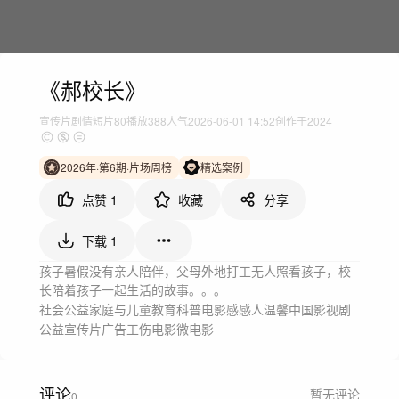
《郝校长》
宣传片
剧情短片
80
播放
388人气
2026-06-01 14:52
创作于2024
2026年·第6期·片场周榜
精选案例
点赞
1
收藏
分享
下载
1
孩子暑假没有亲人陪伴，父母外地打工无人照看孩子，校
长陪着孩子一起生活的故事。。。
社会公益
家庭与儿童
教育科普
电影感
感人温馨
中国
影视剧
公益
宣传片
广告
工伤
电影
微电影
评论
暂无评论
0