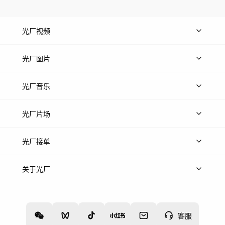
光厂视频
上传视频
精品视频
精选专辑
免费素材
光厂图片
上传图片
精品图片
光厂音乐
热门音乐
免费音效
热门歌单
立即入驻
光厂片场
上传案例
AI找镜头
片场榜单
精选案例
光厂接单
上架服务
热门服务
创作人
关于光厂
关于我们
诚聘英才
帮助中心
权责声明
客服