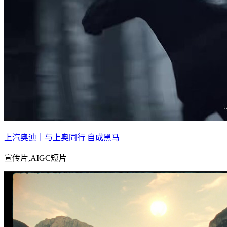
上汽奥迪｜与上奥同行 自成黑马
宣传片,AIGC短片