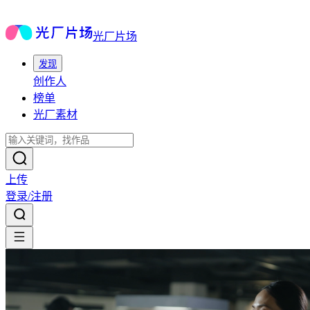
光厂片场
发现
创作人
榜单
光厂素材
上传
登录/注册