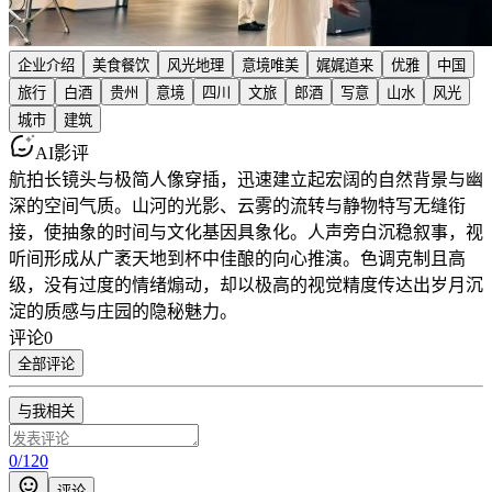
企业介绍
美食餐饮
风光地理
意境唯美
娓娓道来
优雅
中国
旅行
白酒
贵州
意境
四川
文旅
郎酒
写意
山水
风光
城市
建筑
AI影评
航拍长镜头与极简人像穿插，迅速建立起宏阔的自然背景与幽
深的空间气质。山河的光影、云雾的流转与静物特写无缝衔
接，使抽象的时间与文化基因具象化。人声旁白沉稳叙事，视
听间形成从广袤天地到杯中佳酿的向心推演。色调克制且高
级，没有过度的情绪煽动，却以极高的视觉精度传达出岁月沉
淀的质感与庄园的隐秘魅力。
评论
0
全部评论
与我相关
0
/
120
评论