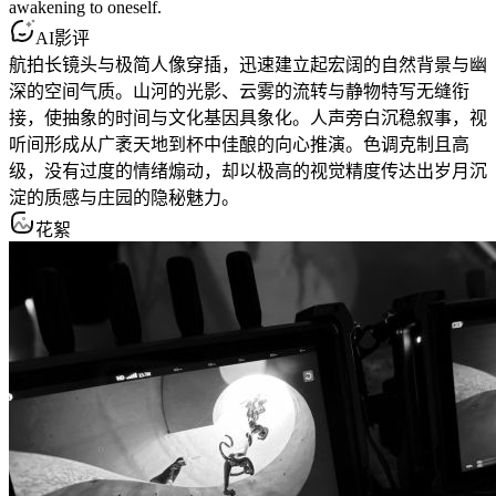
awakening to oneself.
AI影评
航拍长镜头与极简人像穿插，迅速建立起宏阔的自然背景与幽
深的空间气质。山河的光影、云雾的流转与静物特写无缝衔
接，使抽象的时间与文化基因具象化。人声旁白沉稳叙事，视
听间形成从广袤天地到杯中佳酿的向心推演。色调克制且高
级，没有过度的情绪煽动，却以极高的视觉精度传达出岁月沉
淀的质感与庄园的隐秘魅力。
花絮