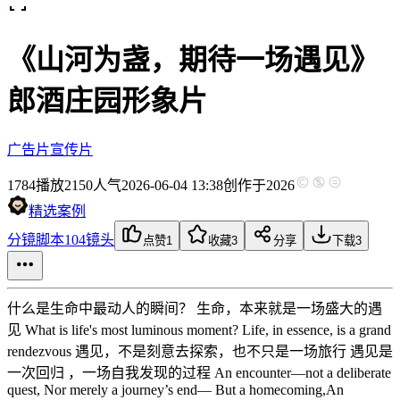
《山河为盏，期待一场遇见》
郎酒庄园形象片
广告片
宣传片
1784
播放
2150人气
2026-06-04 13:38
创作于2026
精选案例
分镜脚本
104镜头
点赞
1
收藏
3
分享
下载
3
什么是生命中最动人的瞬间？ 生命，本来就是一场盛大的遇
见 What is life's most luminous moment? Life, in essence, is a grand
rendezvous 遇见，不是刻意去探索，也不只是一场旅行 遇见是
一次回归 ，一场自我发现的过程 An encounter—not a deliberate
quest, Nor merely a journey’s end— But a homecoming,An