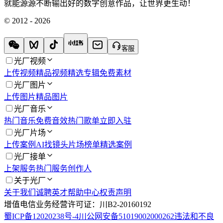
就能源源不断输出好的数字创意作品，让世界更生动！
© 2012 - 2026
客服
光厂视频
上传视频
精品视频
精选专辑
免费素材
光厂图片
上传图片
精品图片
光厂音乐
热门音乐
免费音效
热门歌单
立即入驻
光厂片场
上传案例
AI找镜头
片场榜单
精选案例
光厂接单
上架服务
热门服务
创作人
关于光厂
关于我们
诚聘英才
帮助中心
权责声明
增值电信业务经营许可证：川B2-20160192
蜀ICP备12020238号-4
川公网安备51019002000262
违法和不良