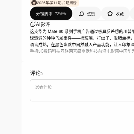
2026年·第11期·片场周榜
分镜脚本
点赞
收藏
72镜头
AI影评
这支华为 Mate 60 系列手机广告通过极具反差感
球遭遇的种种乌龙事件——擦玻璃、打蚊子、发错坐标
语言成熟，在黑色幽默中自然融入产品功能，让人印象
手机3C数码
科技互联网
喜感幽默
科技前沿
电影感
中国
华
评论
0