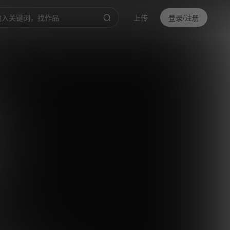
上传
登录/注册
0:00
/
3:28
倍速
高清
截取