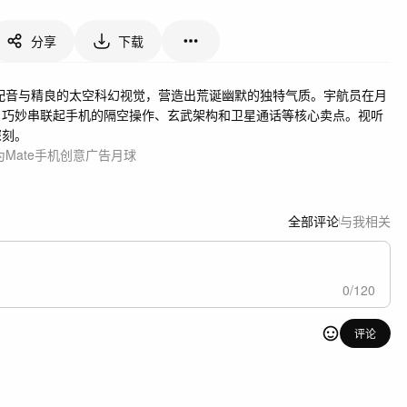
分享
下载
的川普配音与精良的太空科幻视觉，营造出荒诞幽默的独特气质。宇航员在月
，巧妙串联起手机的隔空操作、玄武架构和卫星通话等核心卖点。视听
深刻。
为
Mate
手机
创意
广告
月球
全部评论
与我相关
0
/
120
评论