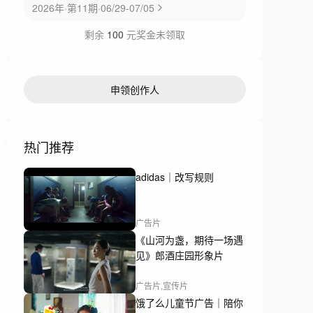
2026年·第11期·06/29-07/05
剩余
100
元奖金未领取
申领创作人
热门推荐
adidas｜改写规则
广告片
《山河为盏，期待一场遇
见》郎酒庄园形象片
广告片,宣传片
饿了么儿童节广告｜陪你