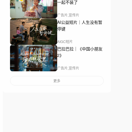
一起不装了
广告片,宣传片
AI公益短片｜人生没有暂
停键
AIGC短片
巴拉巴拉｜《中国小朋友
2》
广告片,宣传片
更多