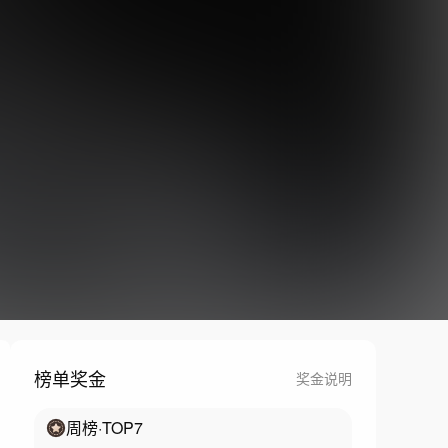
榜单奖金
奖金说明
周榜
·TOP
7