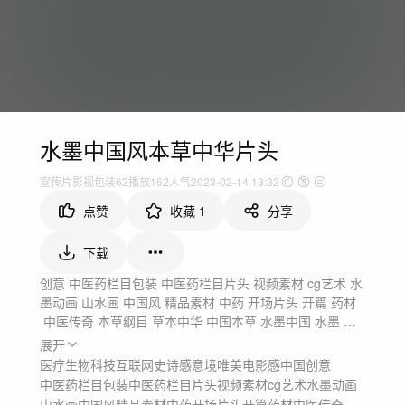
水墨中国风本草中华片头
宣传片
影视包装
62
播放
162人气
2023-02-14 13:32
点赞
收藏
1
分享
下载
创意 中医药栏目包装 中医药栏目片头 视频素材 cg艺术 水
墨动画 山水画 中国风 精品素材 中药 开场片头 开篇 药材
 中医传奇 本草纲目 草本中华 中国本草 水墨中国 水墨 水
墨风
展开
医疗生物
科技互联网
史诗感
意境唯美
电影感
中国
创意
中医药栏目包装
中医药栏目片头
视频素材
cg艺术
水墨动画
山水画
中国风
精品素材
中药
开场片头
开篇
药材
中医传奇