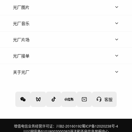
上传视频
精品视频
精选专辑
免费素材
光厂图片
上传图片
精品图片
光厂音乐
热门音乐
免费音效
热门歌单
立即入驻
光厂片场
上传案例
AI找镜头
片场榜单
精选案例
光厂接单
上架服务
热门服务
创作人
关于光厂
关于我们
诚聘英才
帮助中心
权责声明
客服
增值电信业务经营许可证：川B2-20160192
蜀ICP备12020238号-4
川公网安备51019002000262
违法和不良信息举报中心