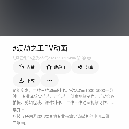
#渡劫之王PV动画
动画
宣传片
5
播放
2人气
2023-11-21 14:06
点赞
收藏
1
分享
下载
价格实惠，二维三维动画制作。常规动画1500-5000一分
钟。 专业承接宣传片、广告片、创意视频制作、活动会议
拍摄、剪辑包装、课件制作、 二维三维动画视频制作、录
播室交互视频等业务。
展开
科技互联网
游戏电竞
其他
专业极致
史诗感
其他
中国
二维
三维
mg