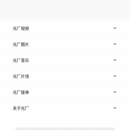
光厂视频
上传视频
精品视频
精选专辑
免费素材
光厂图片
上传图片
精品图片
光厂音乐
热门音乐
免费音效
热门歌单
立即入驻
光厂片场
上传案例
AI找镜头
片场榜单
精选案例
光厂接单
上架服务
热门服务
创作人
关于光厂
关于我们
诚聘英才
帮助中心
权责声明