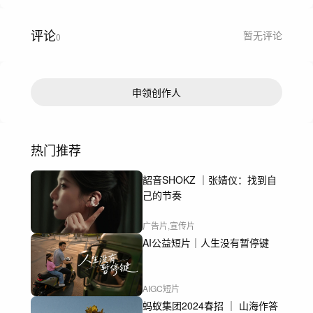
评论
暂无评论
0
申领创作人
热门推荐
韶音SHOKZ ｜张婧仪：找到自
己的节奏
广告片,宣传片
AI公益短片｜人生没有暂停键
AIGC短片
蚂蚁集团2024春招 ｜ 山海作答