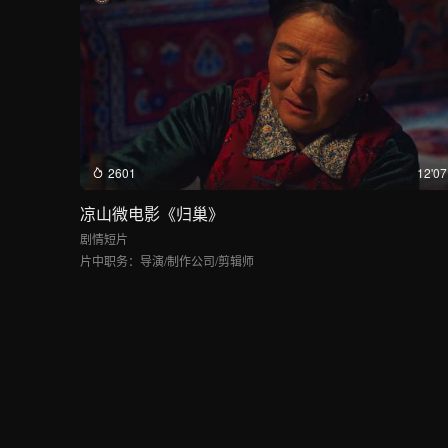
2601
12'07
凉山微电影《归巢》
剧情短片
片中职务：
导演/制作公司/剪辑师