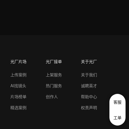
光厂片场
光厂接单
关于光厂
上传案例
上架服务
关于我们
AI找镜头
热门服务
诚聘英才
片场榜单
创作人
帮助中心
客服
精选案例
权责声明
工单