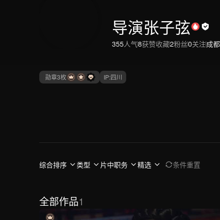
导演张子弦
355
人气
8
获赞收藏
2
粉丝
0
关注
成都
勋章
3
枚
IP:
四川
综合排序
类型
片中职务
精选
条件重置
全部作品
1