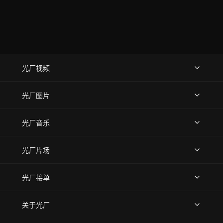
光厂视频
上传视频
精品视频
精选专辑
免费素材
光厂图片
上传图片
精品图片
光厂音乐
热门音乐
免费音效
热门歌单
立即入驻
光厂片场
上传案例
AI找镜头
片场榜单
精选案例
光厂接单
上架服务
热门服务
创作人
关于光厂