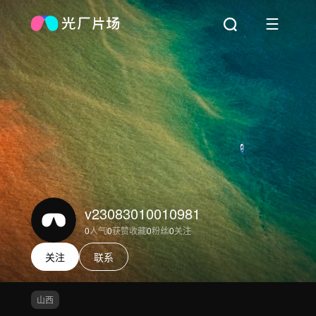
v23083010010981
0
人气
0
获赞收藏
0
粉丝
0
关注
关注
联系
山西