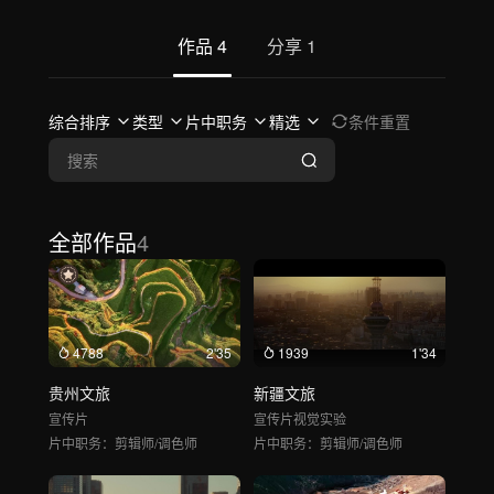
作品
4
分享
1
综合排序
类型
片中职务
精选
条件重置
全部作品
4
4788
2'35
1939
1'34
贵州文旅
新疆文旅
宣传片
宣传片
视觉实验
片中职务：
剪辑师/调色师
片中职务：
剪辑师/调色师