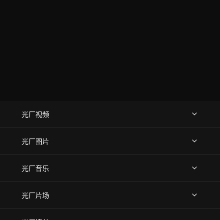
光厂视频
上传视频
精品视频
精选专辑
免费素材
光厂图片
上传图片
精品图片
光厂音乐
热门音乐
免费音效
热门歌单
立即入驻
光厂片场