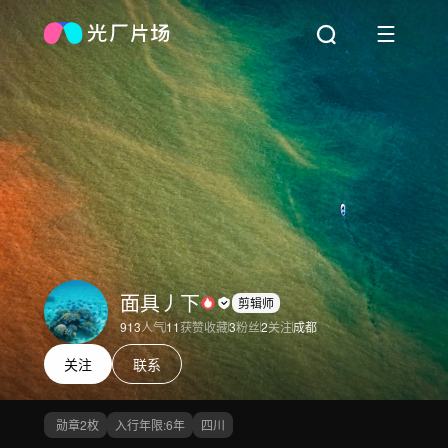
面具丿下
剪辑师
913
人气
11
获赞收藏
3
粉丝
2
关注
成都
关注
联系
勋章
2
枚
入行年限:
6
年
四川