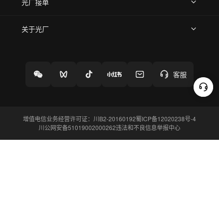
上传案例
AI找镜头
片场榜单
精选案例
光厂接单
上架服务
热门服务
创作人
关于光厂
关于我们
诚聘英才
帮助中心
权责声明
客服
增值电信业务经营许可证：川B2-20160192
蜀ICP备12020238号-4
川公网安备51019002000262
违法和不良信息举报中心
切换到电脑版