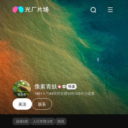
像素青蚨
导演
1861
人气
49
获赞收藏
10
粉丝
0
关注
北京
曾用名
关注
联系
勋章
8
枚
入行年限:
9
年
陕西