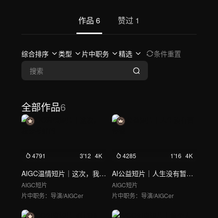
作品
6
赞过
1
综合排序
类型
片中职务
精选
条件重置
全部作品
6
4791
3'12
4K
4285
1'16
4K
AIGC温情短片｜这次，我会考好的
AI公益短片｜人生没有暂停键
AIGC短片
AIGC短片
片中职务：
导演/AIGCer
片中职务：
导演/AIGCer