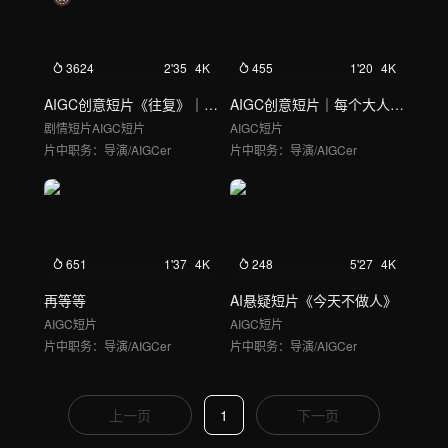
3624
2'35
4K
455
1'20
4K
AIGC创意短片《往复》｜打工人必看
AIGC创意短片｜每个大人的心中都藏着一个孩子
剧情短片
AIGC短片
AIGC短片
片中职务：
导演/AIGCer
片中职务：
导演/AIGCer
651
1'37
4K
248
5'27
4K
再等等
AI悬疑短片《今天不做人》
AIGC短片
AIGC短片
片中职务：
导演/AIGCer
片中职务：
导演/AIGCer
上一页
1
下一页