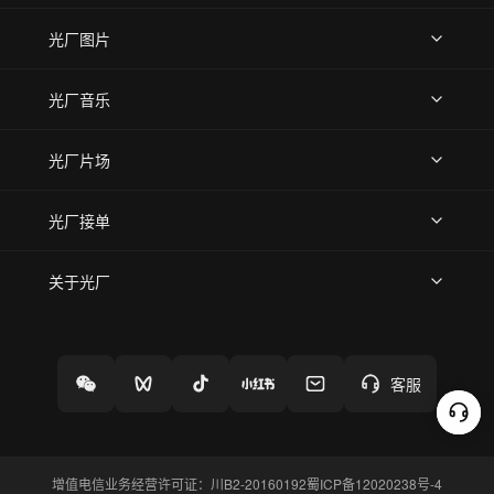
上传视频
精品视频
精选专辑
免费素材
光厂图片
上传图片
精品图片
光厂音乐
热门音乐
免费音效
热门歌单
立即入驻
光厂片场
上传案例
AI找镜头
片场榜单
精选案例
光厂接单
上架服务
热门服务
创作人
关于光厂
关于我们
诚聘英才
帮助中心
权责声明
客服
增值电信业务经营许可证：川B2-20160192
蜀ICP备12020238号-4