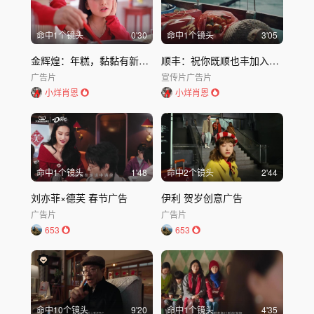
命中
1
个镜头
0'30
命中
1
个镜头
3'05
金辉煌：年糕，黏黏有新意｜金辉煌
顺丰：祝你既顺也丰加入家庭账户
广告片
宣传片
广告片
小烊肖恩
小烊肖恩
命中
1
个镜头
1'48
命中
2
个镜头
2'44
刘亦菲×德芙 春节广告
伊利 贺岁创意广告
广告片
广告片
653
653
命中
10
个镜头
9'20
命中
1
个镜头
4'35