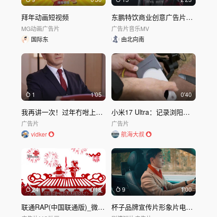
拜年动画短视频
东鹏特饮商业创意广告片《过年是个体力活》
MG动画
广告片
广告片
音乐MV
国际东
由北向南
1
1'05
0'40
我再讲一次！过年冇咁上下level嘅茶唔好俾我！碧泉柠檬茶
小米17 Ultra：记录浏阳烟花之美
广告片
广告片
vidker
航海大叔
24
0'18
9
1'00
联通RAP(中国联通版)_微信版
杯子品牌宣传片形象片电商短视频TVC广告