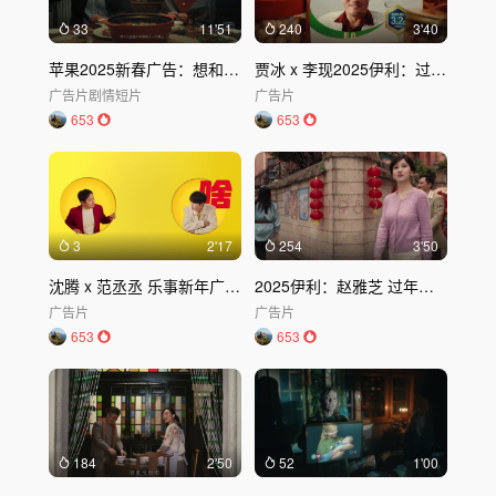
33
11'51
240
3'40
苹果2025新春广告：想和你一起听听歌
贾冰 x 李现2025伊利：过年好搭子
广告片
剧情短片
广告片
653
653
3
2'17
254
3'50
沈腾 x 范丞丞 乐事新年广告《过年有乐事》
2025伊利：赵雅芝 过年等你回
广告片
广告片
653
653
184
2'50
52
1'00