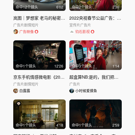
命中
12
个镜头
6'02
命中
2
个镜头
2'30
岚图｜梦想家 老马的秘密行动
2022央视春节公益广告：中国味 吉祥年
广告片
剧情短片
宣传片
广告片
广告映像
钧石影视
命中
1
个镜头
12'26
命中
3
个镜头
1'14
京东手机情感微电影《2018 生活没那么可怕》都市青年治愈短片
超盒算NB:是的，我们把年货当灯笼挂树上了！
广告片
剧情短片
广告片
白露露
小时候爱摸鱼
命中
1
个镜头
4'18
命中
1
个镜头
2'59