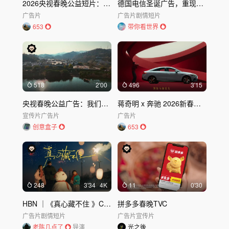
2026央视春晚公益短片：过年回家吃饭
德国电信圣诞广告，重现过年回家被审问现场
广告片
广告片
剧情短片
653
带你看世界
518
2'00
496
3'15
央视春晚公益广告：我们一起回家过年
蒋奇明 x 奔驰 2026新春短片：大过年的就依你的
宣传片
广告片
广告片
创意盒子
653
248
3'34
4K
11
0'30
HBN ｜《真心藏不住 》CNY广告 Dir
拼多多春晚TVC
广告片
剧情短片
广告片
宣传片
老陈几点了
导演
光之後