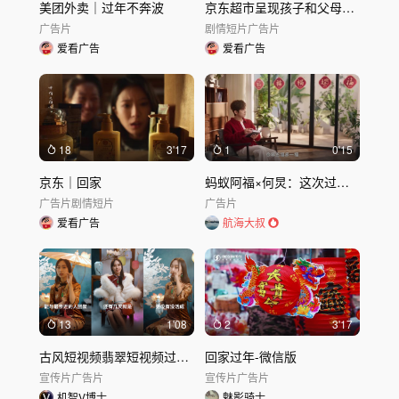
美团外卖｜过年不奔波
京东超市呈现孩子和父母的双向爱
广告片
剧情短片
广告片
爱看广告
爱看广告
18
3'17
1
0'15
京东｜回家
蚂蚁阿福×何炅：这次过年，带个朋友回家
广告片
剧情短片
广告片
爱看广告
航海大叔
13
1'08
2
3'17
古风短视频翡翠短视频过年情感
回家过年-微信版
宣传片
广告片
宣传片
广告片
机智V博士
魅影骑士