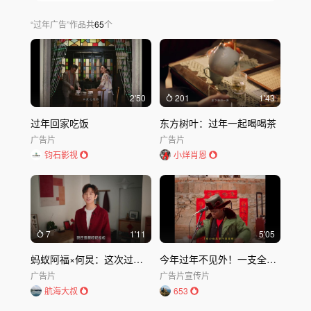
宠物与日常
党政军
农业农村
社会公益
“
过年广告
”
作品
共
65
个
女性与职场
家庭与儿童
人物纪实
节日与活动
城市文旅
风光地理
建筑空间
工业基建
传统非遗
表演艺术
体育运动
教育科普
游戏电竞
其他
2'50
201
1'43
发布时间
不限
30天内
半年内
一年内
过年回家吃饭
东方树叶：过年一起喝喝茶
广告片
广告片
钧石影视
小烊肖恩
7
1'11
5'05
蚂蚁阿福×何炅：这次过年，带个朋友回家
今年过年不见外！一支全是外国面孔的贺岁短片
广告片
广告片
宣传片
航海大叔
653