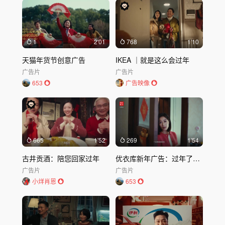
1
2'01
768
1'10
天猫年货节创意广告
IKEA ｜就是这么会过年
广告片
广告片
653
广告映像
665
1'52
269
1'54
古井贡酒：陪您回家过年
优衣库新年广告：过年了，添件新衣服吧
广告片
广告片
小烊肖恩
653