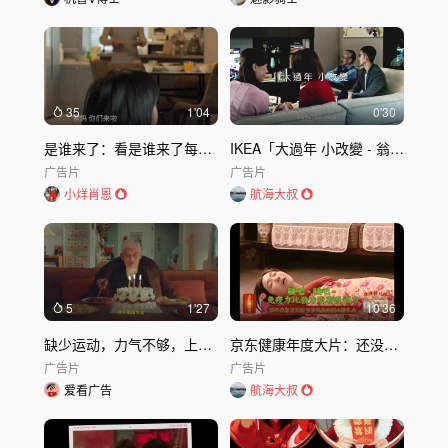
35
1'04
0'30
是谁来了：看是谁来了每句洗手吃饭都是没说出口的牵挂洗手吃饭健康过年
IKEA「大過年 小改變 - 翁婿篇」廣告影片
广告片
广告片
小烊肖恩
航海大叔
5
1'27
10'36
缺少运动，力气不够，上美团外卖增增力
京东健康年度大片：还没过年呢，说把春晚端上来了？
广告片
广告片
爱看广告
航海大叔