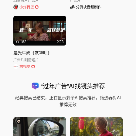
剧情短片
广告片
广告片
小烊肖恩
分贝块音频制作
182
2'23
晨光牛奶《就犟吧》
广告片
剧情短片
构视觉
“
过年广告
”AI找镜头推荐
经典搜索已结束，正在显示剩余AI搜索推荐，筛选器对AI
推荐无效