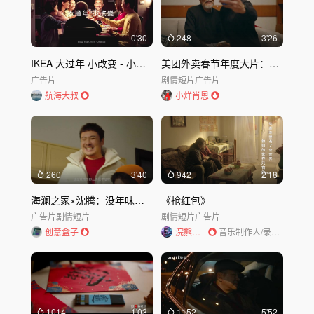
0'30
248
3'26
IKEA 大过年 小改变 - 小弟篇
美团外卖春节年度大片：过年该买啥
广告片
剧情短片
广告片
航海大叔
小烊肖恩
260
3'40
942
2'18
海澜之家×沈腾：没年味儿，还回不回家过年
《抢红包》
广告片
剧情短片
剧情短片
广告片
创意盒子
浣熊音乐
音乐制作人/录音师
1014
1'03
1152
5'52