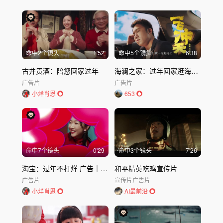
命中
2
个镜头
1'52
命中
5
个镜头
6'38
古井贡酒：陪您回家过年
海澜之家：过年回家逛海澜之家
广告片
广告片
小烊肖恩
653
命中
7
个镜头
0'29
命中
3
个镜头
7'26
淘宝：过年不打烊 广告｜淘宝Taobao
和平精英吃鸡宣传片
广告片
宣传片
广告片
小烊肖恩
AI最前沿