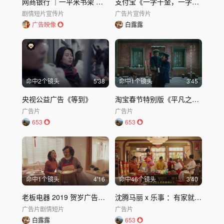
网商银行 ｜一平米书架 微电影《一起读书吧》
支付宝《一字千金，一字见心》品牌广告｜金融服务类
剧情短片
宣传片
广告片
宣传片
广告映像
白露露
命中
2
个镜头
5'38
命中
1
个镜头
3'45
央视公益广告《等到》
淘宝春节特别版《平凡之路》
广告片
广告片
653
653
命中
1
个镜头
4'16
命中
46
个镜头
3'40
老板电器 2019 贺岁广告《婆婆妈妈的年》婆媳厨房故事微电影
沈腾马丽 x 乐事 ：有家就有乐事
广告片
剧情短片
广告片
白露露
653