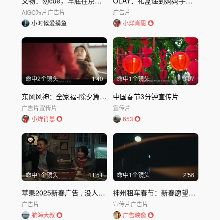
文物：勿cue，年底在京东加班了
OLAY：礼盒递到妈妈手掌心今年
AIGC短片
广告片
广告片
小时候爱摸鱼
小烊肖恩
命中
2
个镜头
1'40
命中
1
个镜头
3'07
东风风神：全家福-除夕篇｜东风风神
中国春节3分钟宣传片
广告片
宣传片
宣传片
小烊肖恩
653
命中
1
个镜头
11'51
命中
1
个镜头
2'56
苹果2025新春广告 , 没人关注了? (1)
神州租车春节：新春愿望，都在路上
广告片
宣传片
广告片
航海大叔
广告映像