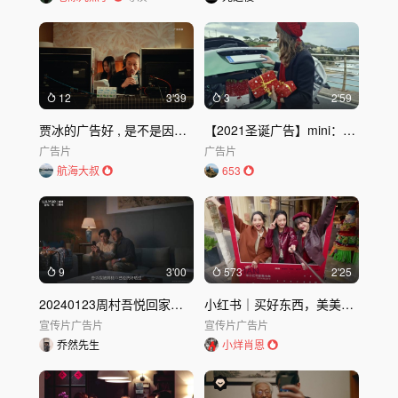
12
3'39
3
2'59
贾冰的广告好 , 是不是因为贾冰这张脸 ?
【2021圣诞广告】mini：开着车唱着歌，这像极了回家过年的你
广告片
广告片
航海大叔
653
9
3'00
573
2'25
20240123周村吾悦回家过年#10
小红书｜买好东西，美美过年
宣传片
广告片
宣传片
广告片
乔然先生
小烊肖恩