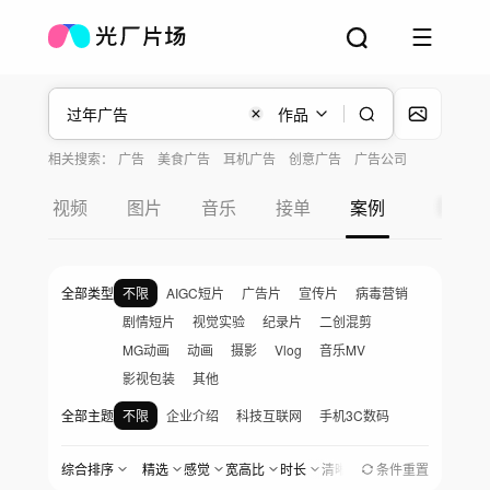
作品
相关搜索：
广告
美食广告
耳机广告
创意广告
广告公司
视频
图片
音乐
接单
案例
全部类型
不限
AIGC短片
广告片
宣传片
病毒营销
剧情短片
视觉实验
纪录片
二创混剪
MG动画
动画
摄影
Vlog
音乐MV
影视包装
其他
全部主题
不限
企业介绍
科技互联网
手机3C数码
汽车与出行
金融地产
医疗生物
快消品
综合排序
精选
感觉
宽高比
时长
清晰度
地区
条件重置
创作时间
美食餐饮
家居家电
服饰美妆
婚礼爱情