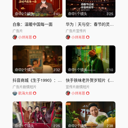
命中
2
个镜头
3'41
命中
1
个镜头
3'25
白象：温暖中国每一面
华为｜天与空：春节的灵感来了
广告片
广告片
宣传片
小烊肖恩
小烊肖恩
命中
2
个镜头
3'32
命中
1
个镜头
5'10
抖音商城《生于1990》：四个马年，一代人的故事
快手铁味老外贺岁短片《今年过年不见外》
广告片
剧情短片
宣传片
剧情短片
航海大叔
小烊肖恩
命中
1
个镜头
2'25
命中
2
个镜头
2'38