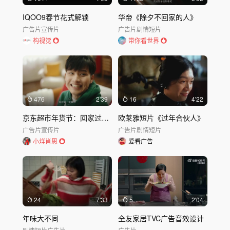
IQOO9春节花式解锁
华帝《除夕不回家的人》
广告片
宣传片
广告片
剧情短片
构视觉
带你看世界
476
2'39
16
4'22
京东超市年货节：回家过年一定会经历的事
欧莱雅短片《过年合伙人》
广告片
宣传片
广告片
剧情短片
小烊肖恩
爱看广告
24
7'33
5
2'04
年味大不同
全友家居TVC广告音效设计