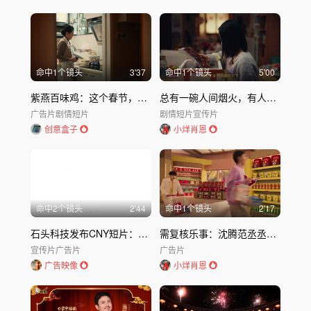
命中
1
个镜头
3'37
命中
1
个镜头
5'00
紫燕百味鸡：这个春节，给“好手”们松松手
总有一碗人间烟火，有人在替你默默守护
广告片
剧情短片
剧情短片
宣传片
创意盒子
小烊肖恩
命中
2
个镜头
2'44
命中
1
个镜头
2'17
石头科技发布CNY短片：《圆在，年味在》
需复核乐事：沈腾范丞丞祝大家新年吃有
宣传片
广告片
广告片
广告映像
小烊肖恩