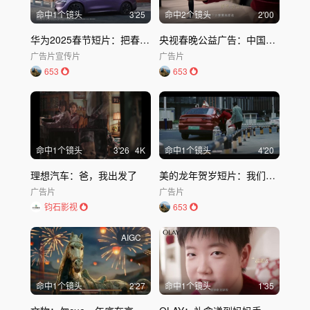
命中
1
个镜头
3'25
命中
2
个镜头
2'00
华为2025春节短片：把春节过成你喜欢的节
央视春晚公益广告：中国字 中国年
广告片
宣传片
广告片
653
653
命中
1
个镜头
3'26
4K
命中
1
个镜头
4'20
理想汽车：爸，我出发了
美的龙年贺岁短片：我们都是回家路上的发明家
广告片
广告片
钧石影视
653
AIGC
命中
1
个镜头
2'27
命中
1
个镜头
1'35