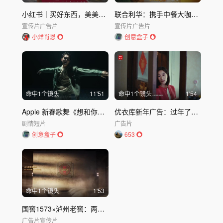
小红书｜买好东西，美美过年
联合利华：携手中餐大咖，新年出新招
宣传片
广告片
宣传片
广告片
小烊肖恩
创意盒子
命中
1
个镜头
11'51
命中
1
个镜头
1'54
Apple 新春歌舞《想和你一起听听歌》
优衣库新年广告：过年了，添件新衣服吧
剧情短片
广告片
创意盒子
653
命中
1
个镜头
1'53
国窖1573×泸州老窖：两条飞龙贺新春
广告片
宣传片