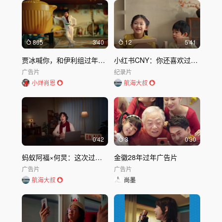
865
3'40
12
5'41
贾冰喊你，和伊利组过年搭子啦！
小红书CNY：你还喜欢过年么？
广告片
纪录片
小烊肖恩
航海大叔
0'42
3
0'30
蚂蚁阿福×何炅：这次过年，带个朋友回家
金徽28年过年广告片
广告片
广告片
航海大叔
尚墨