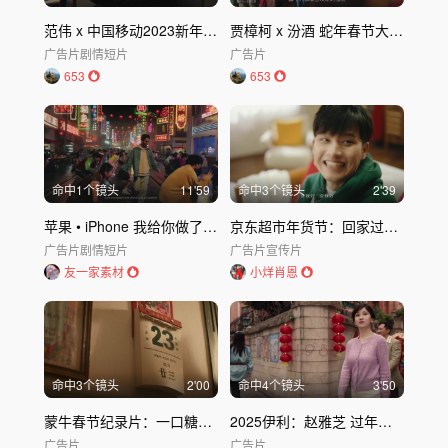
范伟 x 中国移动2023新年广告：范大明白的春节
贾樟柯 x 汾酒 蛇年春节大片《春节的三个瞬间》
广告片
剧情短片
广告片
653
653
命中
1
个镜头
11'59
命中
3
个镜头
2'39
苹果 • iPhone 我给你做了个混音带
京东超市年货节：回家过年一定会经历的事
广告片
剧情短片
广告片
宣传片
友一家素材
小烊肖恩
命中
3
个镜头
2'00
命中
4
个镜头
3'50
蒙牛春节纪录片：一口糖瓜黏住童年年味
2025伊利：赵雅芝 过年等你回
广告片
广告片