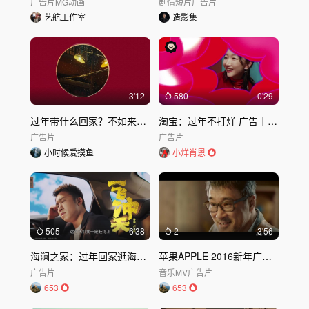
广告片
MG动画
剧情短片
广告片
艺航工作室
造影集
3'12
580
0'29
过年带什么回家？不如来京东超市带个「好」！
淘宝：过年不打烊 广告｜淘宝Taobao
广告片
广告片
小时候爱摸鱼
小烊肖恩
505
6'38
2
3'56
海澜之家：过年回家逛海澜之家
苹果APPLE 2016新年广告《送你一首过年歌》完整MV
广告片
音乐MV
广告片
653
653