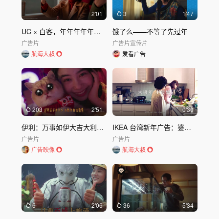
2'01
3
1'47
UC × 白客，年年年年年味不停
饿了么——不等了先过年
广告片
广告片
宣传片
航海大叔
爱看广告
203
2'51
0'30
伊利：万事如伊大吉大利，哈哈过春节
IKEA 台湾新年广告：婆媳篇
广告片
广告片
广告映像
航海大叔
6
2'06
36
5'34