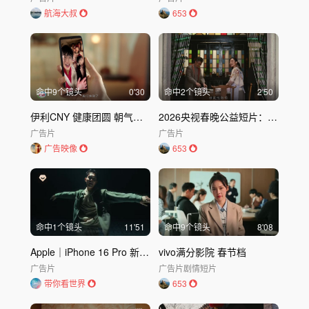
航海大叔
653
命中
9
个镜头
0'30
命中
2
个镜头
2'50
伊利CNY 健康团圆 朝气向前 李现
2026央视春晚公益短片：过年回家吃饭
广告片
广告片
广告映像
653
命中
1
个镜头
11'51
命中
9
个镜头
8'08
Apple｜iPhone 16 Pro 新春歌舞片《想和你一起听听歌》
vivo满分影院 春节档
广告片
广告片
剧情短片
带你看世界
653