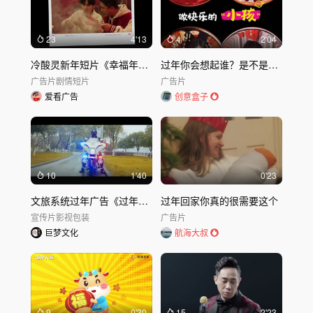
23
4'13
4
2'04
冷酸灵新年短片《幸福年年》
过年你会想起谁？是不是那个「老宝贝」？
广告片
剧情短片
广告片
爱看广告
创意盒子
10
1'40
0'23
文旅系统过年广告《过年就是要“敲”》
过年回家你真的很需要这个
宣传片
影视包装
广告片
巨梦文化
航海大叔
9
0'30
15
2'23