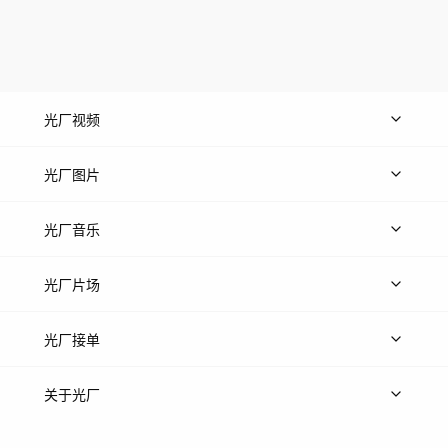
光厂视频
上传视频
精品视频
精选专辑
免费素材
光厂图片
上传图片
精品图片
光厂音乐
热门音乐
免费音效
热门歌单
立即入驻
光厂片场
上传案例
AI找镜头
片场榜单
精选案例
光厂接单
上架服务
热门服务
创作人
关于光厂