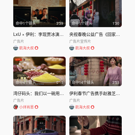
命中
1
个镜头
3'39
命中
1
个镜头
1'30
LxU × 伊利：李现贾冰演绎春节百搭好搭子
央视春晚公益广告《回家吃饭》：中国人的爱，都在“回家吃饭”里
广告片
广告片
宣传片
航海大叔
航海大叔
命中
4
个镜头
0'15
命中
14
个镜头
3'51
湾仔码头：我们以一碗用心制作的好汤圆
伊利春节广告携手赵雅芝共写千年等待
广告片
广告片
小烊肖恩
航海大叔