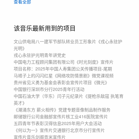
查看全部
历史
访谈
快闪
宣传片
人物纪录片
汇报片专题片
政府机关单位朗诵
医药中药中医总结
表彰红军故事长征
革命抗战图片照片
该音乐最新用到的项目
片尾结尾结束回顾
温情温暖暖心冬天
七一建党节
文山供电局八一建军节部队转业员工形象片《戎心永驻护
光明》
戎心永驻护光明
青年讲党史
中国电力工程顾问集团有限公司《时光刻度》宣传片
项目名称：2025年中国人寿集团公关传播项目-尾期
马褡子上的闪闪红星
《网络攻防情景剧》
微党课视频
贵州省见义勇为基金会表彰会宣传片项目《微光》
中国银行深圳市分行2025青年行活动
中国石油大学（华东）闫子元纪录片《提枪杀敌寇 执笔育
英才》
《潮涌东方 薪火相传》党建专题音像制品制作服务
邮储银行公司金融部宣传片
核工业416医院宣传片
五四青年节表彰
汉得信息2025年用户大会活动
《何以为一》宣传片
交通银行北京市分行宣传片
宣传片音乐
剑阁贡米宣传片