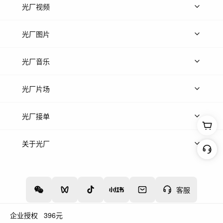
光厂视频
上传视频
精品视频
精选专辑
免费素材
光厂图片
上传图片
精品图片
光厂音乐
热门音乐
免费音效
热门歌单
立即入驻
光厂片场
上传案例
AI找镜头
片场榜单
精选案例
光厂接单
上架服务
热门服务
创作人
关于光厂
关于我们
诚聘英才
帮助中心
权责声明
客服
企业授权
396
元