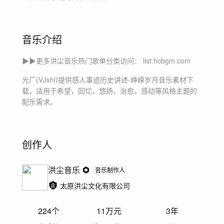
音乐介绍
▶▶更多洪尘音乐热门歌单分类访问： list.hcbgm.com
光厂(VJshi)提供
感人事迹历史讲述-峥嵘岁月
音乐素材下
载，适用于
希望，回忆，悠扬，治愈，感动等风格主题
的
配乐需求。
创作人
洪尘音乐
音乐制作人
太原洪尘文化有限公司
224
个
11万
元
3年