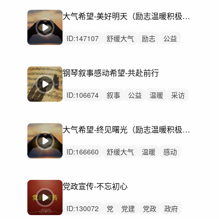
大气希望-美好明天（励志温暖积极奋进）
ID:
147107
舒缓大气
励志
公益
企业
党建
党政
广告
采访
访谈
专访
宣传片
开篇
积极向上
钢琴叙事感动希望-共赴前行
校园学校毕业招生
人物纪录片
ID:
106674
叙事
公益
温暖
采访
温馨
访谈
讲述叙述
人物
故事
感人
历程弦乐
钢琴
舒缓
抒情
大气希望-终见曙光（励志温暖积极奋进）
专访
ID:
166660
舒缓大气
温暖
感动
公益
访谈
讲述
人物故事
党政
党建
党
宣传片
纪录片
教师节
党政宣传-不忘初心
专题片
奋进励志青春梦想
ID:
130072
党
党建
党政
政府