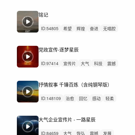
大气感动
演讲
表彰
革命
历史
颁奖
汇报片
纪录片
专题片
铭记
开篇片头宣传片
政府政务机关单位
ID:
54805
希望
辉煌
奋进
无唱腔
精神
磅礴
恢弘
弦乐
大气震撼
配乐
宣传片
推广
主旋律
钢琴
党政宣传-逐梦星辰
弦乐组
ID:
97414
宣传片
大气
科技
震撼
党政
党建
企业
结束结尾片尾
发展历程回顾
会议
专题片
汇报片
抒情叙事 千锤百炼（含纯钢琴版）
政府工作汇报
颁奖
红色文化
ID:
148109
治愈
回忆
感动
轻柔
希望
励志
悲伤
悠扬
平静
朗诵
公益
城市
康养
宣传片
大气
大气企业宣传片 - 一路星辰
ID:
84659
大气
恢弘
震撼
发展