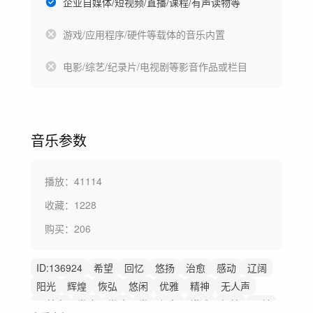
企业自媒体/短视频/直播/课程/有声读物等
游戏/应用程序/硬件等载体的音乐内置
电影/综艺/纪录片/电视剧等影音作品或栏目
音乐参数
播放：
41114
收藏：
1228
购买：
206
ID:
136924
希望
回忆
悠扬
治愈
感动
辽阔
阳光
辉煌
恢弘
悠闲
优雅
精神
无人声
无鼓点
党建
党政
党
红色
讲述
抒情
公益