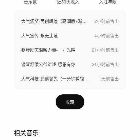
音乐数
近30天收入
入驻年限
大气颁奖-再创辉煌（高潮版+渐进版+30秒快剪版）
2小时前
售出
大气宣传-永无止境
4小时前
售出
钢琴励志温暖力量-一寸光阴
21小时前
售出
钢琴舒缓公益讲述-感恩有你
21小时前
售出
大气科技-遥遥领先（一分钟剪辑版、完整版、30秒版）
1天前
售出
收藏
相关音乐