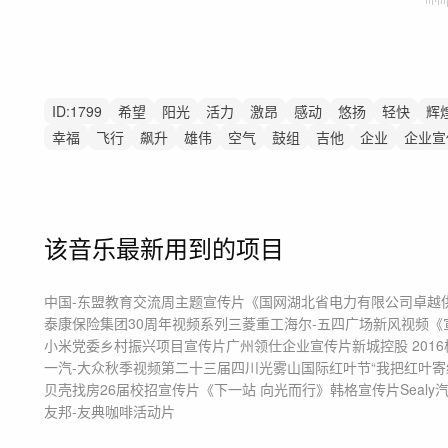
ID:
1799
希望
阳光
活力
激昂
感动
悠扬
轻快
辉
幸福
飞行
飙升
雄伟
空气
鼓组
吉他
企业
企业宣
该音乐最新用到的项目
中国-东盟教育交流周主题宣传片
《国网湖北省电力有限公司卓越供电
泰康保险集团30周年视频系列
三菱重工海尔-五四广场新风视频
《
小米党委乡村振兴项目宣传片
广州领仕企业宣传片
新城控股 201
一汽-大众秋季视频
第二十三届四川光雾山国际红叶节“我把红叶寄
贝壳找房26届校招宣传片《下一站 向光而行》
韩格宣传片
Seal
友邦-友典咖啡活动片