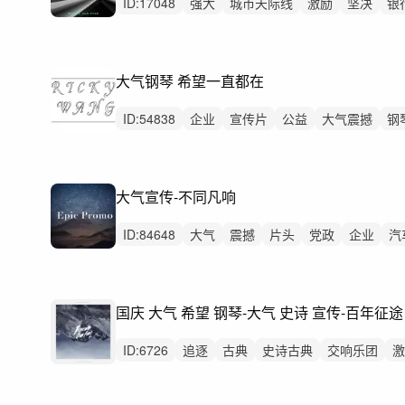
ID:
17048
强大
城市天际线
激励
坚决
银
越来越好
金融
升起
企业
大气钢琴 希望一直都在
ID:
54838
企业
宣传片
公益
大气震撼
钢
鼓舞人心
企业宣传
希望一直都在
城市
大气宣传-不同凡响
ID:
84648
大气
震撼
片头
党政
企业
汽
发布
高级
宣传片
国庆 大气 希望 钢琴-大气 史诗 宣传-百年征途
ID:
6726
追逐
古典
史诗古典
交响乐团
激
党政
励志
发展