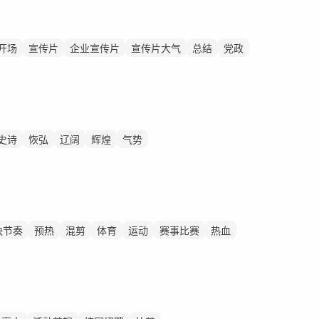
开场
宣传片
企业宣传片
宣传片大气
总结
党政
史诗
恢弘
辽阔
辉煌
气势
快节奏
预热
混剪
体育
运动
赛事比赛
热血