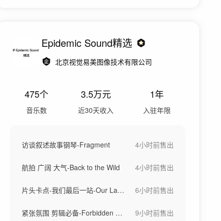
Epidemic Sound精选
北京视觉易美图像技术有限公司
475
个
3.5万
元
1年
音乐数
近30天收入
入驻年限
访谈叙述故事钢琴-Fragment
4小时前
售出
航拍 广阔 大气-Back to the Wild
4小时前
售出
片头卡点-我们最后一站-Our Last Stand
6小时前
售出
紧张氛围 剪辑必备-Forbidden Fruit
9小时前
售出