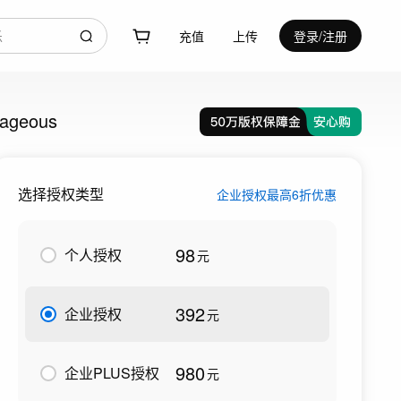
充值
上传
登录/注册
ageous
选择授权类型
企业授权最高6折优惠
98
个人授权
元
392
企业授权
元
980
企业PLUS授权
元