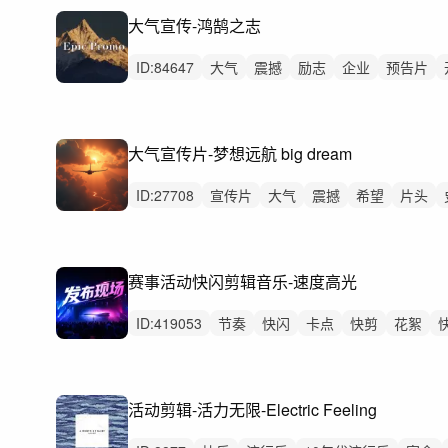
大气宣传-鸿鹄之志
ID:
84647
大气
震撼
励志
企业
预告片
党建
国家祖国政府机关
党
气势恢宏片头
大气宣传片-梦想远航 big dream
ID:
27708
宣传片
大气
震撼
希望
片头
赛事活动快闪剪辑音乐-速度高光
ID:
419053
节奏
快闪
卡点
快剪
花絮
发布会
活动现场
马拉松
活动剪辑-活力无限-Electric Feeling