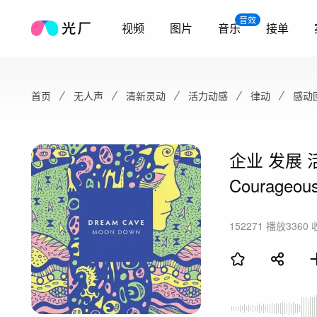
音效
视频
图片
音乐
接单
首页
无人声
清新灵动
活力动感
律动
感动
企业 发展 活
Courageou
152271
播放
3360