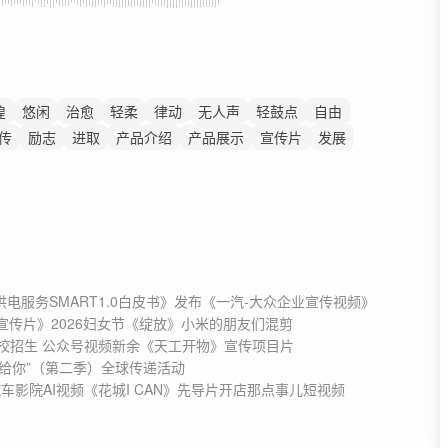
煌
悠闲
治愈
轻柔
律动
无人声
轻鼓点
自由
传
励志
进取
产品介绍
产品展示
宣传片
发展
服务SMART1.0白皮书》发布
《一汽-大众企业宣传视频》
宣传片》
2026妇女节《绽放》
小米的朋友们混剪
6校招生 公众号视频
新余《天工开物》宣传项目片
给你”（第二季）全球传递活动
y汽车影院AI视频
《花城I CAN》先导片
开店那点事儿短视频