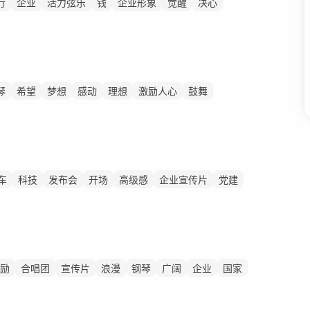
行
企业
活力弦乐
钱
企业形象
觉醒
决心
琴
希望
梦想
感动
理想
激励人心
鼓舞
车
科技
发布会
开场
高级感
企业宣传片
党建
励
合唱团
宣传片
浪漫
钢琴
广阔
企业
国家