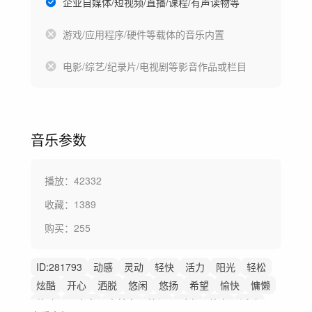
企业自媒体/短视频/直播/课程/有声读物等
游戏/应用程序/硬件等载体的音乐内置
电影/综艺/纪录片/电视剧等影音作品或栏目
音乐参数
播放：
42332
收藏：
1389
购买：
255
ID:
281793
动感
灵动
轻快
活力
阳光
轻松
炫酷
开心
洒脱
悠闲
悠扬
希望
愉快
慵懒
律动
无人声
中鼓点
快闪
时尚
放克
活动