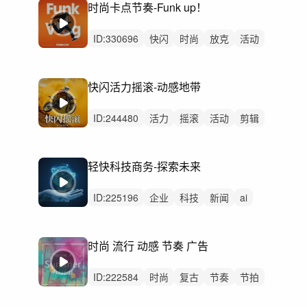
时尚卡点节奏-Funk up！
ID:
330696
快闪
时尚
放克
活动
花絮
节奏
快节奏
科技
产品
发布会
综艺
汽车活泼
购物节
快闪活力摇滚-动感地带
促销
演示展示新品发布
ID:
244480
活力
摇滚
活动
剪辑
校园
学校
快剪
快闪
节奏
马拉松
广告
汽车
运动
体育
轻快科技商务-探索未来
花絮
ID:
225196
企业
科技
新闻
ai
商务
产品介绍
mg动画
金融
银行
时尚
未来科技
时尚 流行 动感 节奏 广告
公司办公快闪回顾
科技感
工厂工业流水线
旅游学校宣传
ID:
222584
时尚
复古
节奏
节拍
广告
潮流
快闪
卡点
活动
剪辑