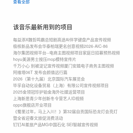
查看全部
花絮
节奏
快节奏
科技
产品
发布会
购物节
运动综艺病毒广告
卡点
演示介绍新品发布
广告片宣传片短片
魔性活泼年轻潮流
该音乐最新用到的项目
创意测评旅拍美食
京东天猫抖音探店
双十一618促销
30秒一分钟快剪
每益添X魏哲鸣霸总短剧
高途AI伴学键盘产品宣传视频
极核新品发布会
华泰柏瑞更名创意视频
2026-AIC-86
海尔集团视频平台--电商主图视频项目
家庭日招募预热视频
hoyu美源男士按压mop模特宣传片
千万小心 别被淀记宣传视频
厦门安踏电子商务主图视频
阿维塔06T 发布会颜值远行篇
2026（第十九届）北京国际汽车展览会
毕孚自动化设备贸易（上海）有限公司宣传视频项目
2025金领冠珍护铂金海外社媒运营项目
上海新思青少年创新冬令营
艺人ID视频
oppo旗舰店开业项目
《蜀里过年，马上入川！》第32届自贡国际恐龙灯会亮灯
暨全省迎春文旅促消费活动
钉钉AI差旅产品MG
中国石化 SEI智越宣传视频