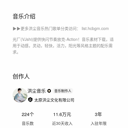
音乐介绍
▶▶更多洪尘音乐热门歌单分类访问： list.hcbgm.com
光厂(VJshi)提供
快闪节奏放克-Action！
音乐素材下载，适
用于
动感，灵动，轻快，活力，阳光等风格主题
的配乐需
求。
创作人
洪尘音乐
音乐制作人
太原洪尘文化有限公司
224
个
11.6万
元
3年
音乐数
近30天收入
入驻年限