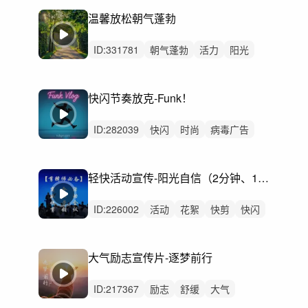
科技
化妆品
产品
时装秀
走秀
温馨放松朝气蓬勃
ID:
331781
朝气蓬勃
活力
阳光
律动
轻松
鼓点
快闪节奏放克-Funk！
ID:
282039
快闪
时尚
病毒广告
放克
活动
花絮
节奏
快节奏
科技
产品
发布会
运动
购物节
轻快活动宣传-阳光自信（2分钟、1分钟、30s）（剪辑师必备）
演示展示新品发布
广告片宣传片短片
ID:
226002
活动
花絮
快剪
快闪
会议
商务
企业
活动剪辑
科技
mg动画
宣传片
发布会
大气励志宣传片-逐梦前行
商业活动花絮快剪
年轻时尚城市旅游
展会
ID:
217367
励志
舒缓
大气
公益广告
宣传片
青春
纪录片