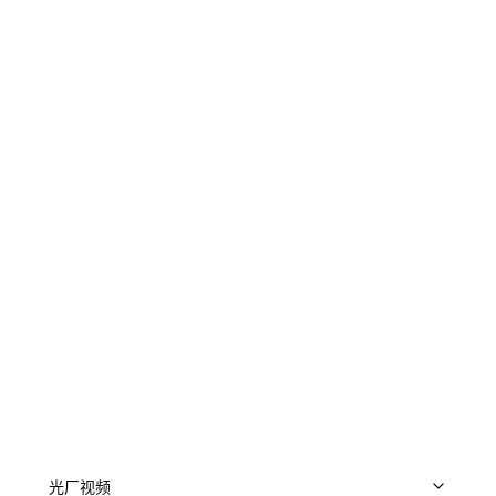
党建
品牌活动
城市旅行马拉松
温暖春天温馨温情
片尾结束升华递进
年轻开头结尾片头
大学学校科技回顾
年终总结人物抒情
光厂视频