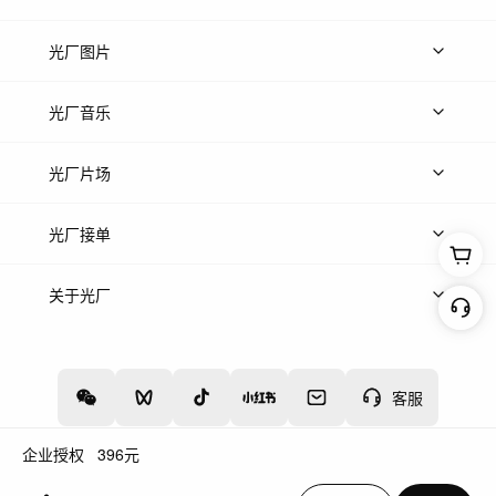
上传视频
精品视频
精选专辑
免费素材
光厂图片
上传图片
精品图片
光厂音乐
热门音乐
免费音效
热门歌单
立即入驻
光厂片场
上传案例
AI找镜头
片场榜单
精选案例
光厂接单
上架服务
热门服务
创作人
关于光厂
关于我们
诚聘英才
帮助中心
权责声明
客服
企业授权
396
元