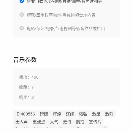
企业自媒体/短视频/直播/课程/有声读物等
游戏/应用程序/硬件等载体的音乐内置
电影/综艺/纪录片/电视剧等影音作品或栏目
音乐参数
播放：
490
收藏：
7
购买：
2
ID:
400556
磅礴
辉煌
辽阔
恢弘
激昂
激烈
无人声
重鼓点
大气
史诗
航拍
宣传片
纪录片
奋进
高亢
发展
企业
光明
曙光