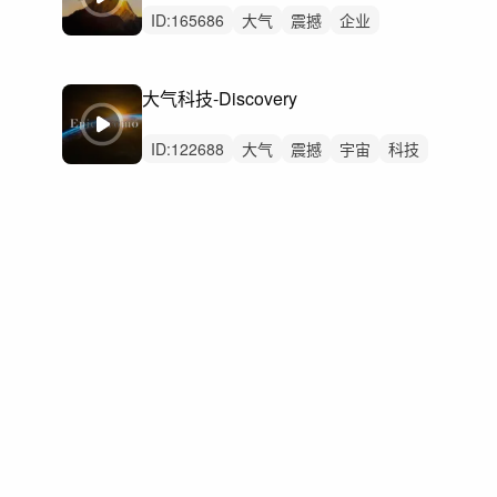
ID:
165686
大气
震撼
企业
企业宣传片
党建
党政
气势恢宏片头
预告
开场
大气宣传
大气科技-Discovery
历史社会法治国家
航拍中国公安消防
大国强国祖国国企
城市
红色党
ID:
122688
大气
震撼
宇宙
科技
汽车
数码
开场
预告
发布会
宣传片
广告
科技感
未来科技
高级
工厂工业自动化