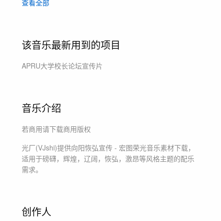
查看全部
荣誉
震撼
拼搏
力量
领航
积极
向上
感动
破晓
该音乐最新用到的项目
APRU大学校长论坛宣传片
音乐介绍
若商用请下载商用版权
光厂(VJshi)提供
向阳恢弘宣传 - 宏图荣光
音乐素材下载，
适用于
磅礴，辉煌，辽阔，恢弘，激昂等风格主题
的配乐
需求。
创作人