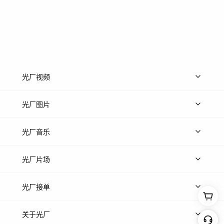
光厂视频
上传视频
精品视频
精选专辑
免费素材
光厂图片
上传图片
精品图片
光厂音乐
热门音乐
免费音效
热门歌单
立即入驻
光厂片场
上传案例
AI找镜头
片场榜单
精选案例
光厂接单
上架服务
热门服务
创作人
关于光厂