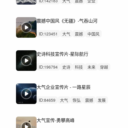
ID:
142183
大气
震撼
企业
企业宣传片
党建
党政
片头
预告
预告片
开场
宣传片
震撼中国风《无疆》-气吞山河
启动仪式公安消防
气势恢宏片头
开场开篇开头
城市
ID:
123451
大气
震撼
中国风
古风
国风
节奏
大疆
航拍
文旅
古建筑
宣传片预告片
快闪卡点
史诗科技宣传片-星际航行
航拍中国
风景景区风光延时
春节年会开场表演
ID:
196794
史诗
科技
未来
穿越
科幻背景音乐
汽车
好莱坞
片头
预告片
希望
航拍
打击乐
重鼓点
大气企业宣传片 - 一路星辰
纯音乐
宣传片
ID:
84659
大气
恢弘
震撼
发展
改革
航天
建设
希望
感动
励志
节奏
纪录片
史诗
政府
宣传片
大气宣传-勇攀高峰