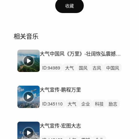
收藏
相关音乐
大气中国风《万里》-壮阔恢弘震撼史诗
ID:
94989
大气
国风
古风
中国风
纪录片
武侠
武术
航拍
旅游
文旅景区锦绣山河
历史
文化
大气宣传-鹏程万里
开场片头开头
宣传片
预告
ID:
345110
大气
企业
科技
励志
向上
党政
党建
宣传片
专题片
颁奖
会议
航拍
城市
大气宣传-宏图大志
国企央企品牌大国
开头片头结尾结束